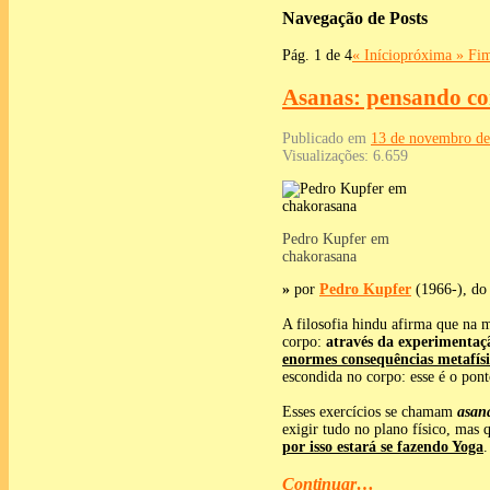
Navegação de Posts
Pág. 1 de 4
« Início
próxima »
Fi
Asanas: pensando co
Publicado em
13 de novembro de
Visualizações:
6.659
Pedro Kupfer em
chakorasana
»
por
Pedro Kupfer
(1966-), d
A filosofia hindu afirma que na m
corpo:
através da experimentaç
enormes consequências metafísi
escondida no corpo: esse é o pont
Esses exercícios se chamam
asan
exigir tudo no plano físico, ma
por isso estará se fazendo Yoga
.
Continuar…