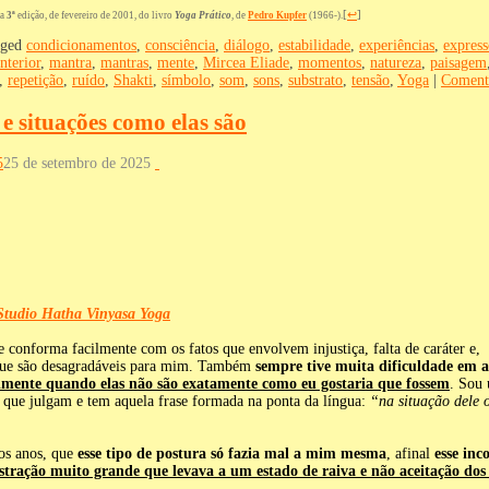
[
↩
]
a
3ª
edição, de fevereiro de 2001, do livro
Yoga Prático
, de
Pedro Kupfer
(1966-).
ged
condicionamentos
,
consciência
,
diálogo
,
estabilidade
,
experiências
,
express
interior
,
mantra
,
mantras
,
mente
,
Mircea Eliade
,
momentos
,
natureza
,
paisagem
,
repetição
,
ruído
,
Shakti
,
símbolo
,
som
,
sons
,
substrato
,
tensão
,
Yoga
|
Coment
e situações como elas são
5
25 de setembro de 2025
Studio Hatha Vinyasa Yoga
 conforma facilmente com os fatos que envolvem injustiça, falta de caráter e,
 que são desagradáveis para mim. Também
sempre tive muita dificuldade em a
lmente quando elas não são exatamente como eu gostaria que fossem
. Sou
 que julgam e tem aquela frase formada na ponta da língua:
“na situação dele 
os anos, que
esse tipo de postura só fazia mal a mim mesma
, afinal
esse in
tração muito grande que levava a um estado de raiva e não aceitação dos 