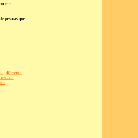
dou me
de pessoas que
ia
,
diferente
,
iberdade
,
nto
,