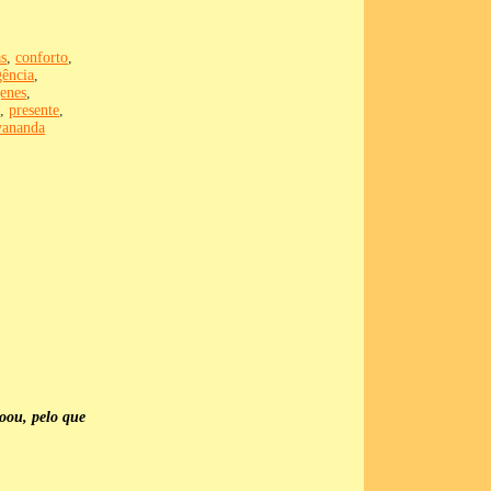
as
,
conforto
,
gência
,
enes
,
,
presente
,
ananda
doou, pelo que