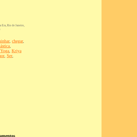
 Era, Rio de Janeiro,
m
inhar
,
chegar
,
ástica
,
 Yoga
,
Kriya
hor
,
Ser
,
namentos