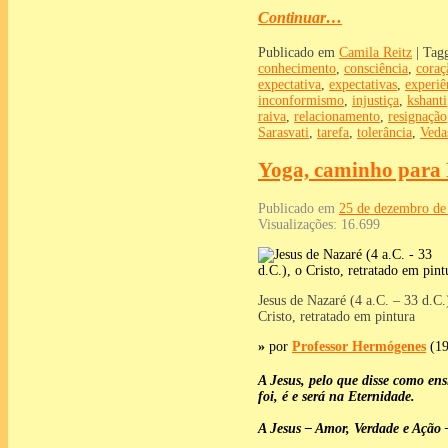
Continuar…
Publicado em
Camila Reitz
|
Tag
conhecimento
,
consciência
,
coraç
expectativa
,
expectativas
,
experiê
inconformismo
,
injustiça
,
kshanti
raiva
,
relacionamento
,
resignação
Sarasvati
,
tarefa
,
tolerância
,
Veda
Yoga, caminho para
Publicado em
25 de dezembro de
Visualizações:
16.699
Jesus de Nazaré (4 a.C. – 33 d.C.
Cristo, retratado em pintura
»
por
Professor Hermógenes
(19
A Jesus, pelo que disse como ens
foi, é e será na Eternidade.
A Jesus – Amor, Verdade e Ação –