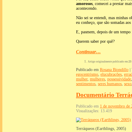
amorosos
, comecei a prestar ma
acontecendo.
Não sei se entendi, mas minhas o
eu conheço, que são somadas aos 
E, pasmem, depois de um tempo 
Querem saber por quê?
Continuar…
Artigo originalmente publicado em
23
Publicado em
Rosana Biondillo
|
egocentrismo
,
elucubrações
,
erra
mulher
,
mulheres
,
possessividade
sentimentos
,
seres humanos
,
sexo
Documentário Terráq
Publicado em
1 de novembro de 
Visualizações:
13.419
Terráqueos (Earthlings, 2005)