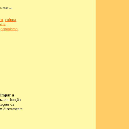
de
2000
em
co
,
coluna
,
ncia
,
,
organismo
,
limpar a
faz em função
tações da
em diretamente