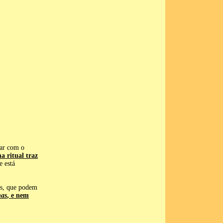
sar com o
ma ritual traz
 está
as, que podem
nas
, e nem