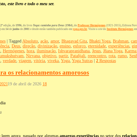
o, este livro e todo o meu ser.
12ª
edição, de
1996
, do livro
Yoga: caminho para Deus
(
1984
), do
Professor Hermógenes
(1921-2015), Editora Nova
) em
14
de
junho
de
2001
e desde então também publicado em
yoga.pro.br
. Visite o
site
do
Instituto Hermógenes
e
nes
|
Tagged
Absoluto
,
ação
,
amor
,
Bhagavad Gita
,
Bhakti Yoga
,
Brahman
,
cam
ência
,
Deus
,
direção
,
divinização
,
ensino
,
esforço
,
eternidade
,
experiências
,
gin
a
,
Hermógenes
,
hora
,
iluminação
,
Ishvarapranidhana
,
Jesus
,
Jñana Yoga
,
Karma
umukshutvam
,
Nirvana
,
objetivo
,
partir
,
Patañjali
,
reencontro
,
rota
,
rumo
,
Sen
a
,
verdade
,
viagem
,
vitória
,
viveka
,
Yoga
,
Yoga Sutras
|
2
Respostas
ra os relacionamentos amorosos
 2021
19 de abril de 2026
18
u
e leem agora, passado por algumas
amargas experiências
no setor dos
relacio