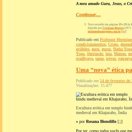
A meu amado Guru, Jesus, o Crist
Continuar…
Texto extraído das páginas
19
a
33
da
digitado por
Cristiano Bezerra
(1971-
[
↩
]
institutohermogenes.com.br
Publicado em
Professor Hermóge
condicionamentos
,
Cristo
,
depend
grilhões
,
guru
,
gurus
,
Hatha Yog
Yoga
,
libertação
,
luta
,
Mateus
,
m
svadhyaya
,
tapas
,
trevas
,
vairagy
Uma “nova” ética pa
Publicado em
14 de fevereiro de
Visualizações:
15.477
Escultura erótica em templo hind
medieval em Khajuraho, Índia
»
por
Rosana Biondillo
[
1
]
Por ter, como todos vocês que m