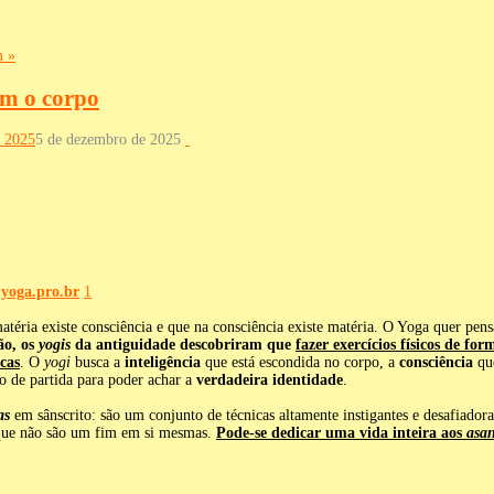
m »
m o corpo
 2025
5 de dezembro de 2025
o
yoga.pro.br
1
atéria existe consciência e que na consciência existe matéria. O Yoga quer pen
ão, os
yogis
da antiguidade descobriram que
fazer exercícios físicos de for
cas
. O
yogi
busca a
inteligência
que está escondida no corpo, a
consciência
que
o de partida para poder achar a
verdadeira identidade
.
as
em sânscrito: são um conjunto de técnicas altamente instigantes e desafiador
s que não são um fim em si mesmas.
Pode-se dedicar uma vida inteira aos
asa