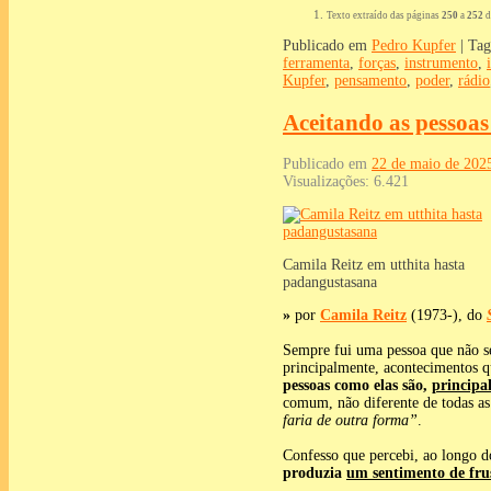
Texto extraído das páginas
250
a
252
d
Publicado em
Pedro Kupfer
|
Tag
ferramenta
,
forças
,
instrumento
,
Kupfer
,
pensamento
,
poder
,
rádio
Aceitando as pessoas 
Publicado em
22 de maio de 202
Visualizações:
6.421
Camila Reitz em utthita hasta
padangustasana
»
por
Camila Reitz
(1973-), do
Sempre fui uma pessoa que não se
principalmente, acontecimentos
pessoas como elas são,
principa
comum, não diferente de todas as
faria de outra forma”
.
Confesso que percebi, ao longo d
produzia
um sentimento de frus