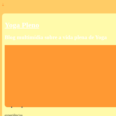
↓
Yoga Pleno
Blog multimídia sobre a vida plena de Yoga
experiências