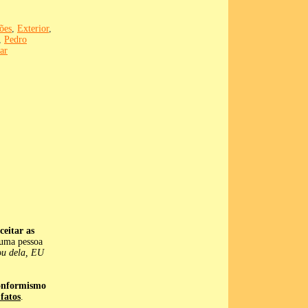
ões
,
Exterior
,
,
Pedro
ar
ceitar as
 uma pessoa
ou dela, EU
conformismo
fatos
.