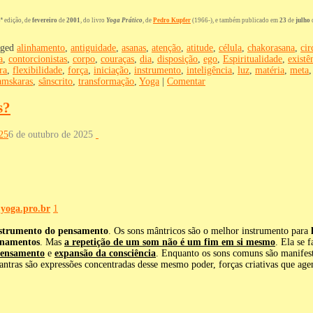
ª
edição, de
fevereiro
de
2001
, do livro
Yoga Prático
, de
Pedro Kupfer
(1966-), e também publicado em
23
de
julho
ged
alinhamento
,
antiguidade
,
asanas
,
atenção
,
atitude
,
célula
,
chakorasana
,
cir
a
,
contorcionistas
,
corpo
,
couraças
,
dia
,
disposição
,
ego
,
Espiritualidade
,
existê
ra
,
flexibilidade
,
força
,
iniciação
,
instrumento
,
inteligência
,
luz
,
matéria
,
meta
amskaras
,
sânscrito
,
transformação
,
Yoga
|
Comentar
s?
25
6 de outubro de 2025
o
yoga.pro.br
1
strumento do pensamento
. Os sons mântricos são o melhor instrumento para
ionamentos
. Mas
a repetição de um som não é um fim em si mesmo
. Ela se 
pensamento
e
expansão da consciência
. Enquanto os sons comuns são manifes
mantras são expressões concentradas desse mesmo poder, forças criativas que ag