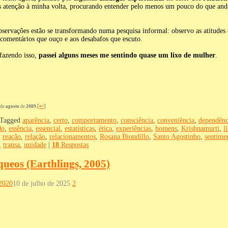
is atenção à minha volta, procurando entender pelo menos um pouco do que an
bservações estão se transformando numa pesquisa informal: observo as atitudes 
comentários que ouço e aos desabafos que escuto.
fazendo isso,
passei alguns meses me sentindo quase um lixo de mulher
.
[
↩
]
de
agosto
de
2009
.
Tagged
aparência
,
certo
,
comportamento
,
consciência
,
conveniência
,
dependênc
do
,
essência
,
essencial
,
estatísticas
,
ética
,
experiências
,
homens
,
Krishnamurti
,
l
,
reação
,
relação
,
relacionamentos
,
Rosana Biondillo
,
Santo Agostinho
,
sentime
,
transa
,
unidade
|
18
Respostas
ueos (Earthlings, 2005)
2020
10 de julho de 2025
2