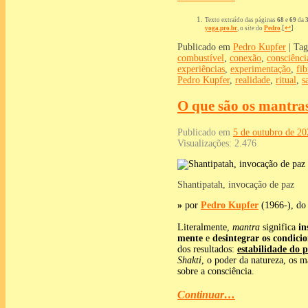
Texto extraído das páginas
68
e
69
da
3
[
↩
]
yoga.pro.br
, o
site
do
Pedro
.
Publicado em
Pedro Kupfer
|
Tag
combustível
,
conexão
,
consciênci
experiências
,
experimentação
,
fib
Pedro Kupfer
,
realidade
,
ritual
,
s
O que são os mantra
Publicado em
5 de outubro de 20
Visualizações:
2.476
Shantipatah, invocação de paz
»
por
Pedro Kupfer
(1966-), d
Literalmente,
mantra
significa
in
mente
e
desintegrar os condic
dos resultados:
estabilidade do 
Shakti
, o poder da natureza, os 
sobre a consciência.
Continuar…