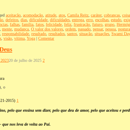
ged
aceitação
,
acomodação
,
atitude
,
atos
,
Camila Reitz
,
caráter
,
cobranças
,
cois
ão
,
defeitos
,
dias
,
dificuldade
,
dificuldades
,
entrega
,
erro
,
escolhas
,
estudo
,
exi
ncias
,
falhas
,
família
,
fatos
,
felicidade
,
feliz
,
frustração
,
futuro
,
grupo
,
Hermóg
,
mente
,
mudança
,
O valor dos valores
,
ordem
,
passado
,
pensar
,
pessoa
,
postura
,
responsabilidade
,
resultado
,
resultados
,
santos
,
situação
,
situações
,
Swami Day
s
,
visão
,
vítima
,
Yoga
|
Comentar
 Deus
 2023
20 de julho de 2025
2
), o
21-2015)
1
ino, pelo que ensina sem dizer, pelo que deu de amor, pelo que aceitou e per
 que nos leva de volta ao Pai.