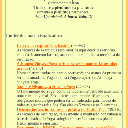
é certamente
pleno
.
Tirando-se a
plenitude
da
plenitude
,
somente a
plenitude
permanece."
Isha Upanishad
,
Atharva Veda
, IX
Conteúdos mais visualizados:
Exercícios respiratórios básicos
(59.997)
As técnicas de exercícios respiratórios aqui descritas servirão
como treinamento básico para dominar e ampliar a mecânica da
respiração.
Ashtanga Vinyasa Yoga, primeira série: nomenclatura dos
asanas
(49.143)
Nomenclatura traduzida para o português dos asanas da primeira
série, chamada de Yogachikitsa (Yogaterapia), do Ashtanga
Vinyasa Yoga.
Yamas e Niyamas, a ética do Yoga
(44.878)
O fundamento do Yoga, como de toda espiritualidade autêntica, é
uma ética universal. Essa prática compreende 10 grandes
obrigações morais que podem ser consideradas patrimônio de
todas as grandes religiões. São elas os 5 yamas e os 5 niyamas.
Orientações aos iniciantes na prática do Hatha Yoga
(39.210)
As técnicas de respiração, relaxamento e meditação constituem a
base da prática do Yoga, atingindo o ser humano nos planos
físico, mental e espiritual.
Documentário HOME – Nosso planeta, nossa casa (2009)