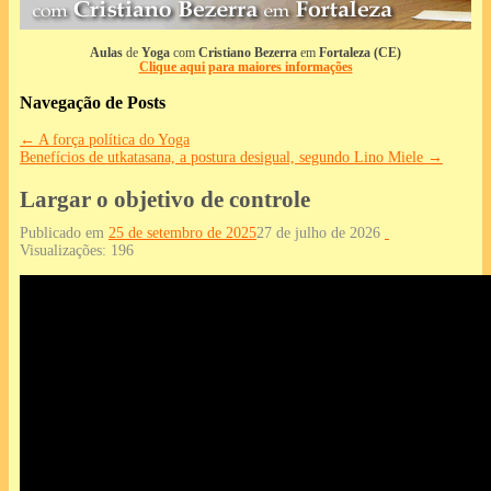
Aulas
de
Yoga
com
Cristiano Bezerra
em
Fortaleza (CE)
Clique aqui para maiores informações
Navegação de Posts
←
A força política do Yoga
Benefícios de utkatasana, a postura desigual, segundo Lino Miele
→
Largar o objetivo de controle
Publicado em
25 de setembro de 2025
27 de julho de 2026
Visualizações:
196