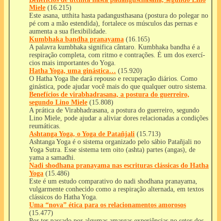
Miele
(16.215)
Este asana, utthita hasta padangusthasana (postura do polegar no
pé com a mão estendida), fortalece os músculos das pernas e
aumenta a sua flexibilidade.
Kumbhaka bandha pranayama
(16.165)
A palavra kumbhaka significa cântaro. Kumbhaka bandha é a
respiração completa, com ritmo e contrações. É um dos exercí­
cios mais importantes do Yoga.
Hatha Yoga, uma ginástica…
(15.920)
O Hatha Yoga lhe dará repouso e recuperação diários. Como
ginástica, pode ajudar você mais do que qualquer outro sistema.
Benefícios de virabhadrasana, a postura do guerreiro,
segundo Lino Miele
(15.808)
A prática de Virabhadrasana, a postura do guerreiro, segundo
Lino Miele, pode ajudar a aliviar dores relacionadas a condições
reumáticas.
Ashtanga Yoga, o Yoga de Patañjali
(15.713)
Ashtanga Yoga é o sistema organizado pelo sábio Patañjali no
Yoga Sutra. Esse sistema tem oito (ashta) partes (angas), de
yama a samadhi.
Nadi shodhana pranayama nas escrituras clássicas do Hatha
Yoga
(15.486)
Este é um estudo comparativo do nadi shodhana pranayama,
vulgarmente conhecido como a respiração alternada, em textos
clássicos do Hatha Yoga.
Uma “nova” ética para os relacionamentos amorosos
(15.477)
Por ter passado por algumas amargas experiências no setor dos