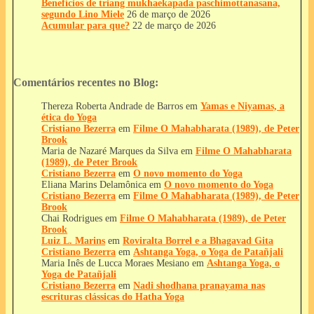
Benefícios de triang mukhaekapada paschimottanasana,
segundo Lino Miele
26 de março de 2026
Acumular para que?
22 de março de 2026
Comentários recentes no Blog:
Thereza Roberta Andrade de Barros
em
Yamas e Niyamas, a
ética do Yoga
Cristiano Bezerra
em
Filme O Mahabharata (1989), de Peter
Brook
Maria de Nazaré Marques da Silva
em
Filme O Mahabharata
(1989), de Peter Brook
Cristiano Bezerra
em
O novo momento do Yoga
Eliana Marins Delamônica
em
O novo momento do Yoga
Cristiano Bezerra
em
Filme O Mahabharata (1989), de Peter
Brook
Chai Rodrigues
em
Filme O Mahabharata (1989), de Peter
Brook
Luiz L. Marins
em
Roviralta Borrel e a Bhagavad Gita
Cristiano Bezerra
em
Ashtanga Yoga, o Yoga de Patañjali
Maria Inês de Lucca Moraes Mesiano
em
Ashtanga Yoga, o
Yoga de Patañjali
Cristiano Bezerra
em
Nadi shodhana pranayama nas
escrituras clássicas do Hatha Yoga