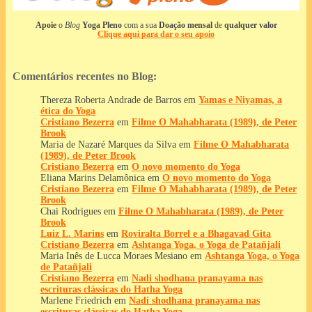
Apoie
o
Blog
Yoga Pleno
com a sua
Doação mensal
de
qualquer valor
Clique aqui para dar o seu apoio
Comentários recentes no Blog:
Thereza Roberta Andrade de Barros
em
Yamas e Niyamas, a
ética do Yoga
Cristiano Bezerra
em
Filme O Mahabharata (1989), de Peter
Brook
Maria de Nazaré Marques da Silva
em
Filme O Mahabharata
(1989), de Peter Brook
Cristiano Bezerra
em
O novo momento do Yoga
Eliana Marins Delamônica
em
O novo momento do Yoga
Cristiano Bezerra
em
Filme O Mahabharata (1989), de Peter
Brook
Chai Rodrigues
em
Filme O Mahabharata (1989), de Peter
Brook
Luiz L. Marins
em
Roviralta Borrel e a Bhagavad Gita
Cristiano Bezerra
em
Ashtanga Yoga, o Yoga de Patañjali
Maria Inês de Lucca Moraes Mesiano
em
Ashtanga Yoga, o Yoga
de Patañjali
Cristiano Bezerra
em
Nadi shodhana pranayama nas
escrituras clássicas do Hatha Yoga
Marlene Friedrich
em
Nadi shodhana pranayama nas
escrituras clássicas do Hatha Yoga