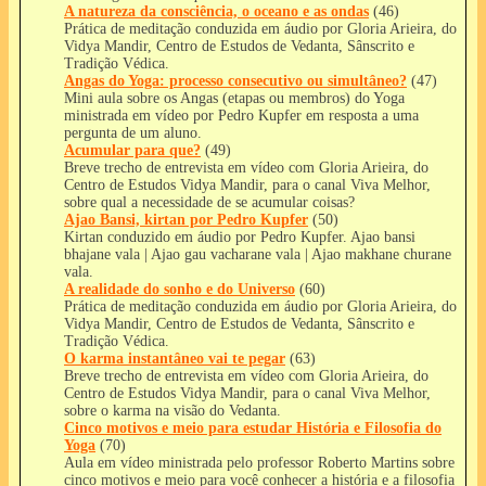
A natureza da consciência, o oceano e as ondas
(46)
Prática de meditação conduzida em áudio por Gloria Arieira, do
Vidya Mandir, Centro de Estudos de Vedanta, Sânscrito e
Tradição Védica.
Angas do Yoga: processo consecutivo ou simultâneo?
(47)
Mini aula sobre os Angas (etapas ou membros) do Yoga
ministrada em vídeo por Pedro Kupfer em resposta a uma
pergunta de um aluno.
Acumular para que?
(49)
Breve trecho de entrevista em vídeo com Gloria Arieira, do
Centro de Estudos Vidya Mandir, para o canal Viva Melhor,
sobre qual a necessidade de se acumular coisas?
Ajao Bansi, kirtan por Pedro Kupfer
(50)
Kirtan conduzido em áudio por Pedro Kupfer. Ajao bansi
bhajane vala | Ajao gau vacharane vala | Ajao makhane churane
vala.
A realidade do sonho e do Universo
(60)
Prática de meditação conduzida em áudio por Gloria Arieira, do
Vidya Mandir, Centro de Estudos de Vedanta, Sânscrito e
Tradição Védica.
O karma instantâneo vai te pegar
(63)
Breve trecho de entrevista em vídeo com Gloria Arieira, do
Centro de Estudos Vidya Mandir, para o canal Viva Melhor,
sobre o karma na visão do Vedanta.
Cinco motivos e meio para estudar História e Filosofia do
Yoga
(70)
Aula em vídeo ministrada pelo professor Roberto Martins sobre
cinco motivos e meio para você conhecer a história e a filosofia