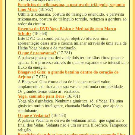
Benefícios de trikonasana, a postura do triângulo, segundo
Lino Miele
(18.967)
Utthita trikonasana, postura do triângulo estendido, e parivrita
trikonasana, postura do triângulo torcido, reduzem a gordura ao
redor da cintura.
Resenha do DVD Yoga Básico e Meditação com Marco
Schultz
(18.268)
Este DVD tem como principal objetivo oferecer uma
apresentação dessa arte e ciência milenar através de uma aula de
Hatha Yoga básico e de meditação.
O que é pranayama?
(17.281)
A palavra pranayama deriva de dois termos sânscritos: prana e
ayama. É o processo através do qual se expande e se intensifica o
fluxo da energia.
Bhagavad Gita: a grande batalha dentro do coração de
Arjuna
(17.072)
A Bhagavad Gita é uma obra de incomensurável valor,
amplamente admirada por sua vasta e profunda complexidade.
Os grandes temas estão aí­ retratados.
Yoga, caminho para Deus
(16.701)
Yoga não é ginástica. Nenhuma ginástica, só, é Yoga. Há uma
ginástica muito inteligente, chamada Hatha Yoga, que ajuda o
caminhante.
O que é Vedanta?
(16.453)
A palavra Vedanta se deriva de vedanam antah, que significa o
final dos Vedas. Vedanta não é um sistema filosófico. Tampouco
religião.
Benefícios de utthita hasta padangusthasana, segundo Lino