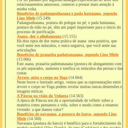
relacionamentos amorosos, comecei a prestar mais atenção à
minha volta.
Benefícios de padangusthasana e pada hastasana, segundo
Lino Miele
(15.249)
Padangusthasana, postura do polegar no pé, e pada hastasana,
postura da mão no pé, têm um papel importante para o início do
processo de purificação.
Asana, dor e alinhamento
(15.151)
Há dois tipos de dor numa prática de asana: uma positiva, que
você sente nos músculos, e outra negativa, que você sente nas
articulações.
Benefícios de prasarita padottanasana, segundo Lino Miele
(15.066)
Este asana, prasarita padottanasana (postura de alongamento com
os pés separados, aumenta e tonifica os músculos das pernas e das
costas.
Árvore, mito e corpo no Yoga
(14.664)
Neste breve e limitado artigo, vemos que as representações entre
árvore e corpo no Yoga podem revelar muitas outras dimensões e
imagens míticas.
A Páscoa na visão do Vedanta
(14.563)
A época de Páscoa nos dá a oportunidade de refletir sobre a
maneira como pensamos a vida, sobre o modo como a estamos
vivendo: a que damos valor?
Benefícios de navasana, a postura do barco, segundo Lino
Miele
(14.560)
Navasana (postura do barco) é benéfico para o fortalecimento da
medula espinhal (Vina-Danda), do reto (Gudalana) e dos quadris.