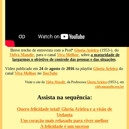
Breve trecho de entrevista com a Profª
Gloria Arieira
(1953-), do
Vidya Mandir
, para o canal
Viva Melhor
, sobre
a maturidade de
largarmos o objetivo de controle das pessoas e das situações
.
Vídeo publicado em
24
de
agosto
de
2016
na
playlist
Gloria Arieira
do
canal
Viva Melhor
no
YouTube
.
Visite o
site
do
Vidya Mandir
, da Professora
Gloria Arieira
(1953-), em
vidyamandir.org.br
Assista na sequência:
Quero felicidade total! Gloria Arieira e a visão de
Vedanta
Um coração mais relaxado para viver melhor
A felicidade é um sucesso