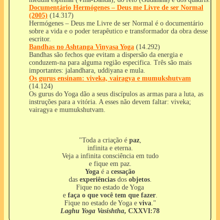
Documentário Hermógenes – Deus me Livre de ser Normal
(2005)
(14.317)
Hermógenes – Deus me Livre de ser Normal é o documentário
sobre a vida e o poder terapêutico e transformador da obra desse
escritor.
Bandhas no Ashtanga Vinyasa Yoga
(14.292)
Bandhas são fechos que evitam a dispersão da energia e
conduzem-na para alguma região especifica. Três são mais
importantes: jalandhara, uddiyana e mula.
Os gurus ensinam: viveka, vairagya e mumukshutvam
(14.124)
Os gurus do Yoga dão a seus discípulos as armas para a luta, as
instruções para a vitória. A esses não devem faltar: viveka;
vairagya e mumukshutvam.
"Toda a criação é
paz
,
infinita e eterna.
Veja a infinita consciência em tudo
e fique em paz.
Yoga
é a
cessação
das
experiências
dos
objetos
.
Fique no estado de Yoga
e
faça o que você tem que fazer
.
Fique no estado de Yoga e
viva
."
Laghu Yoga Vasishtha
, CXXVI:78