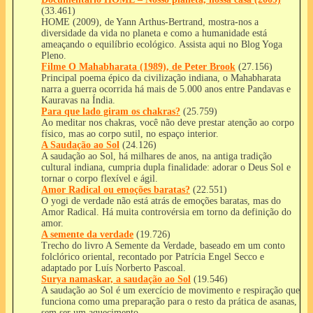
(33.461)
HOME (2009), de Yann Arthus-Bertrand, mostra-nos a
diversidade da vida no planeta e como a humanidade está
ameaçando o equilíbrio ecológico. Assista aqui no Blog Yoga
Pleno.
Filme O Mahabharata (1989), de Peter Brook
(27.156)
Principal poema épico da civilização indiana, o Mahabharata
narra a guerra ocorrida há mais de 5.000 anos entre Pandavas e
Kauravas na Índia.
Para que lado giram os chakras?
(25.759)
Ao meditar nos chakras, você não deve prestar atenção ao corpo
físico, mas ao corpo sutil, no espaço interior.
A Saudação ao Sol
(24.126)
A saudação ao Sol, há milhares de anos, na antiga tradição
cultural indiana, cumpria dupla finalidade: adorar o Deus Sol e
tornar o corpo flexível e ágil.
Amor Radical ou emoções baratas?
(22.551)
O yogi de verdade não está atrás de emoções baratas, mas do
Amor Radical. Há muita controvérsia em torno da definição do
amor.
A semente da verdade
(19.726)
Trecho do livro A Semente da Verdade, baseado em um conto
folclórico oriental, recontado por Patrícia Engel Secco e
adaptado por Luís Norberto Pascoal.
Surya namaskar, a saudação ao Sol
(19.546)
A saudação ao Sol é um exercício de movimento e respiração que
funciona como uma preparação para o resto da prática de asanas,
sem ser um aquecimento.