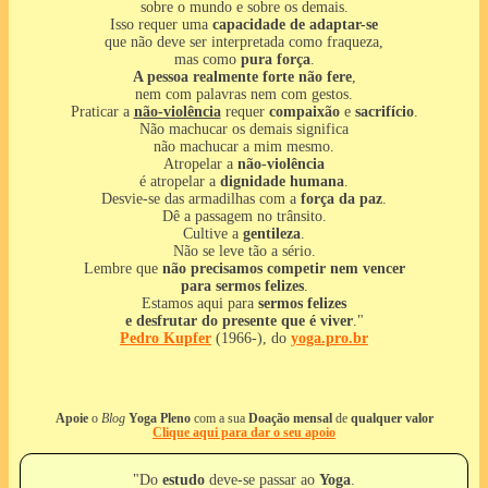
sobre o mundo e sobre os demais.
Isso requer uma
capacidade de adaptar-se
que não deve ser interpretada como fraqueza,
mas como
pura força
.
A pessoa realmente forte não fere
,
nem com palavras nem com gestos.
Praticar a
não-violência
requer
compaixão
e
sacrifício
.
Não machucar os demais significa
não machucar a mim mesmo.
Atropelar a
não-violência
é atropelar a
dignidade humana
.
Desvie-se das armadilhas com a
força da paz
.
Dê a passagem no trânsito.
Cultive a
gentileza
.
Não se leve tão a sério.
Lembre que
não precisamos competir nem vencer
para sermos felizes
.
Estamos aqui para
sermos felizes
e desfrutar do presente que é viver
."
Pedro Kupfer
(1966-), do
yoga.pro.br
Apoie
o
Blog
Yoga Pleno
com a sua
Doação mensal
de
qualquer valor
Clique aqui para dar o seu apoio
"Do
estudo
deve-se passar ao
Yoga
.