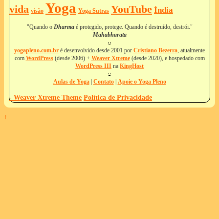
Yoga
vida
YouTube
Índia
Yoga Sutras
visão
"Quando o
Dharma
é protegido, protege. Quando é destruído, destrói."
Mahabharata
yogapleno.com.br
é desenvolvido desde 2001 por
Cristiano Bezerra
, atualmente
com
WordPress
(desde 2006) +
Weaver Xtreme
(desde 2020), e hospedado com
WordPress III
na
KingHost
Aulas de Yoga
|
Contato
|
Apoie o Yoga Pleno
-
Weaver Xtreme Theme
Política de Privacidade
↑