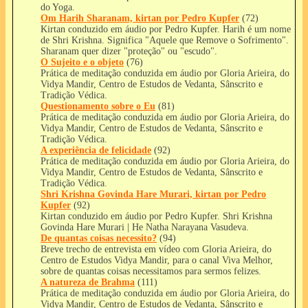
do Yoga.
Om Harih Sharanam, kirtan por Pedro Kupfer
(72)
Kirtan conduzido em áudio por Pedro Kupfer. Harih é um nome
de Shri Krishna. Significa "Aquele que Remove o Sofrimento".
Sharanam quer dizer "proteção" ou "escudo".
O Sujeito e o objeto
(76)
Prática de meditação conduzida em áudio por Gloria Arieira, do
Vidya Mandir, Centro de Estudos de Vedanta, Sânscrito e
Tradição Védica.
Questionamento sobre o Eu
(81)
Prática de meditação conduzida em áudio por Gloria Arieira, do
Vidya Mandir, Centro de Estudos de Vedanta, Sânscrito e
Tradição Védica.
A experiência de felicidade
(92)
Prática de meditação conduzida em áudio por Gloria Arieira, do
Vidya Mandir, Centro de Estudos de Vedanta, Sânscrito e
Tradição Védica.
Shri Krishna Govinda Hare Murari, kirtan por Pedro
Kupfer
(92)
Kirtan conduzido em áudio por Pedro Kupfer. Shri Krishna
Govinda Hare Murari | He Natha Narayana Vasudeva.
De quantas coisas necessito?
(94)
Breve trecho de entrevista em vídeo com Gloria Arieira, do
Centro de Estudos Vidya Mandir, para o canal Viva Melhor,
sobre de quantas coisas necessitamos para sermos felizes.
A natureza de Brahma
(111)
Prática de meditação conduzida em áudio por Gloria Arieira, do
Vidya Mandir, Centro de Estudos de Vedanta, Sânscrito e