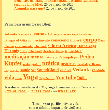
Benefícios de triang mukhaekapada paschimottanasana,
segundo Lino Miele
26 de março de 2026
Acumular para que?
22 de março de 2026
Principais assuntos no Blog:
asanas
Advaita Vedanta
Ashtanga Vinyasa Yoga
benefícios
corpo
consciência
Bhagavad Gita
conhecimento
Deus
coração
Gloria Arieira
Hatha Yoga
ensinamento
felicidade
Dharma
Hermógenes
liberdade
John Scott
Lino Miele
libertação
meditação
Pedro
mente
Patañjali
natureza
paz
Kupfer
prática
práticas
reflexão
postura
poder
realidade
Vedanta
SoundCloud
saúde
valores
verdade
respiração
Ser
Yoga
vida
YouTube
Índia
Yoga Sutras
visão
Receba
as
novidades
do
Blog
Yoga Pleno
em nossos
Canais
no
INSTAGRAM
, no
TELEGRAM
e no
WHATSAPP
"Uma
pessoa pacífica
vive a vida
com o
mínimo impacto
de violência