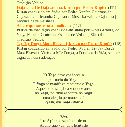
Tradição Védica.
Gajanana He Gajavadana, kirtan por Pedro Kupfer
(111)
Kirtan conduzido em áudio por Pedro Kupfer. Gajanana he
Gajavadana | Heramba Gajanana | Mushaka vahana Gajanana |
Modaka hasta Gajanana.
A base que sustenta a dualidade
(117)
Prática de meditação conduzida em áudio por Gloria Arieira, do
Vidya Mandir, Centro de Estudos de Vedanta, Sânscrito e
Tradição Védica.
Jay Jay Durge Mata Bhavani, kirtan por Pedro Kupfer
(118)
Kirtan conduzido em áudio por Pedro Kupfer. Jay Jay Durge
Mata Bhavani. Vitória à Mãe Durga, a Doadora da Vida, sempre
digna da nossa adoração!
"O
Yoga
deve conhecer-se
por meio do
Yoga
.
O
Yoga
se manifesta mediante o
Yoga
.
Aquele que se aplica sem descanso
ao
Yoga
, no final encontra no
Yoga
uma alegria permanente."
Vyasa
, em
Yoga Bhasya
"
Om
.
Isto é
pleno
. Aquilo é
pleno
.
Aquilo que vem da
plenitude