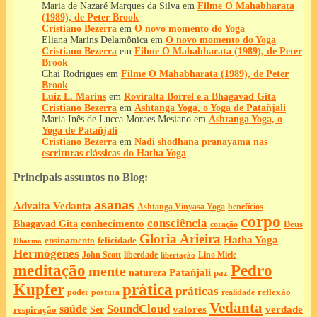
Maria de Nazaré Marques da Silva
em
Filme O Mahabharata
(1989), de Peter Brook
Cristiano Bezerra
em
O novo momento do Yoga
Eliana Marins Delamônica
em
O novo momento do Yoga
Cristiano Bezerra
em
Filme O Mahabharata (1989), de Peter
Brook
Chai Rodrigues
em
Filme O Mahabharata (1989), de Peter
Brook
Luiz L. Marins
em
Roviralta Borrel e a Bhagavad Gita
Cristiano Bezerra
em
Ashtanga Yoga, o Yoga de Patañjali
Maria Inês de Lucca Moraes Mesiano
em
Ashtanga Yoga, o
Yoga de Patañjali
Cristiano Bezerra
em
Nadi shodhana pranayama nas
escrituras clássicas do Hatha Yoga
Principais assuntos no Blog:
asanas
Advaita Vedanta
Ashtanga Vinyasa Yoga
benefícios
corpo
consciência
Bhagavad Gita
conhecimento
Deus
coração
Gloria Arieira
Hatha Yoga
ensinamento
felicidade
Dharma
Hermógenes
liberdade
John Scott
Lino Miele
libertação
meditação
Pedro
mente
Patañjali
natureza
paz
Kupfer
prática
práticas
reflexão
postura
poder
realidade
Vedanta
SoundCloud
saúde
valores
verdade
respiração
Ser