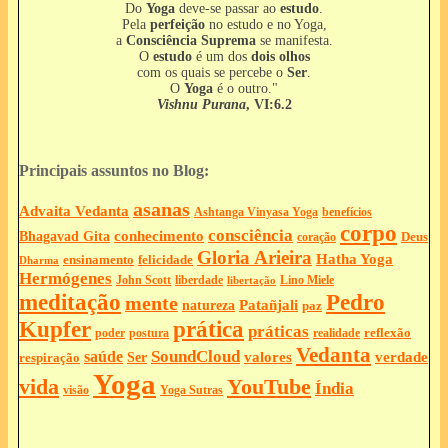
Do
Yoga
deve-se passar ao
estudo
.
Pela
perfeição
no estudo e no Yoga,
a
Consciência Suprema
se manifesta.
O
estudo
é um dos
dois olhos
com os quais se percebe o
Ser
.
O
Yoga
é o outro."
Vishnu Purana
, VI:6.2
Principais assuntos no Blog:
asanas
Advaita Vedanta
Ashtanga Vinyasa Yoga
benefícios
corpo
consciência
Bhagavad Gita
conhecimento
Deus
coração
Gloria Arieira
Hatha Yoga
ensinamento
felicidade
Dharma
Hermógenes
liberdade
John Scott
Lino Miele
libertação
meditação
Pedro
mente
Patañjali
natureza
paz
Kupfer
prática
práticas
reflexão
postura
poder
realidade
Vedanta
SoundCloud
saúde
valores
verdade
respiração
Ser
Yoga
vida
YouTube
Índia
Yoga Sutras
visão