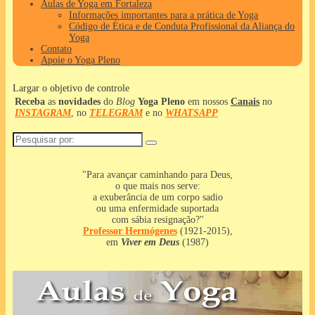
Aulas de Yoga em Fortaleza
Informações importantes para a prática de Yoga
Código de Ética e de Conduta Profissional da Aliança do
Yoga
Contato
Apoie o Yoga Pleno
Largar o objetivo de controle
Receba
as
novidades
do
Blog
Yoga Pleno
em nossos
Canais
no
INSTAGRAM
, no
TELEGRAM
e no
WHATSAPP
Pesquisar
por:
"Para avançar caminhando para Deus,
o que mais nos serve:
a exuberância de um corpo sadio
ou uma enfermidade suportada
com sábia resignação?"
Professor
Hermógenes
(1921-2015),
em
Viver em Deus
(1987)