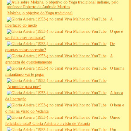
Moksha, o objetivo do Yoga tradicional
A
libertação do medo
O que é
ser feliz e ser realizada?
De
quantas coisas necessito?
A
grandeza do questionamento
O karma
instantâneo vai te pegar
Acumular para que?
A busca
da libertação
O bem e
o mal na visão do Vedanta
Quero
felicidade total! Gloria Arieira e a visão de Vedanta
Um