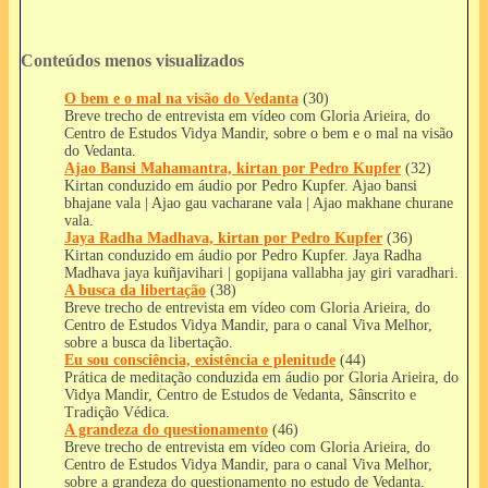
Conteúdos menos visualizados
O bem e o mal na visão do Vedanta
(30)
Breve trecho de entrevista em vídeo com Gloria Arieira, do
Centro de Estudos Vidya Mandir, sobre o bem e o mal na visão
do Vedanta.
Ajao Bansi Mahamantra, kirtan por Pedro Kupfer
(32)
Kirtan conduzido em áudio por Pedro Kupfer. Ajao bansi
bhajane vala | Ajao gau vacharane vala | Ajao makhane churane
vala.
Jaya Radha Madhava, kirtan por Pedro Kupfer
(36)
Kirtan conduzido em áudio por Pedro Kupfer. Jaya Radha
Madhava jaya kuñjavihari | gopijana vallabha jay giri varadhari.
A busca da libertação
(38)
Breve trecho de entrevista em vídeo com Gloria Arieira, do
Centro de Estudos Vidya Mandir, para o canal Viva Melhor,
sobre a busca da libertação.
Eu sou consciência, existência e plenitude
(44)
Prática de meditação conduzida em áudio por Gloria Arieira, do
Vidya Mandir, Centro de Estudos de Vedanta, Sânscrito e
Tradição Védica.
A grandeza do questionamento
(46)
Breve trecho de entrevista em vídeo com Gloria Arieira, do
Centro de Estudos Vidya Mandir, para o canal Viva Melhor,
sobre a grandeza do questionamento no estudo de Vedanta.