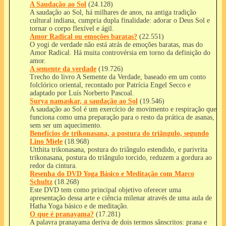
A Saudação ao Sol
(24.128)
A saudação ao Sol, há milhares de anos, na antiga tradição
cultural indiana, cumpria dupla finalidade: adorar o Deus Sol e
tornar o corpo flexível e ágil.
Amor Radical ou emoções baratas?
(22.551)
O yogi de verdade não está atrás de emoções baratas, mas do
Amor Radical. Há muita controvérsia em torno da definição do
amor.
A semente da verdade
(19.726)
Trecho do livro A Semente da Verdade, baseado em um conto
folclórico oriental, recontado por Patrícia Engel Secco e
adaptado por Luís Norberto Pascoal.
Surya namaskar, a saudação ao Sol
(19.546)
A saudação ao Sol é um exercício de movimento e respiração que
funciona como uma preparação para o resto da prática de asanas,
sem ser um aquecimento.
Benefícios de trikonasana, a postura do triângulo, segundo
Lino Miele
(18.968)
Utthita trikonasana, postura do triângulo estendido, e parivrita
trikonasana, postura do triângulo torcido, reduzem a gordura ao
redor da cintura.
Resenha do DVD Yoga Básico e Meditação com Marco
Schultz
(18.268)
Este DVD tem como principal objetivo oferecer uma
apresentação dessa arte e ciência milenar através de uma aula de
Hatha Yoga básico e de meditação.
O que é pranayama?
(17.281)
A palavra pranayama deriva de dois termos sânscritos: prana e