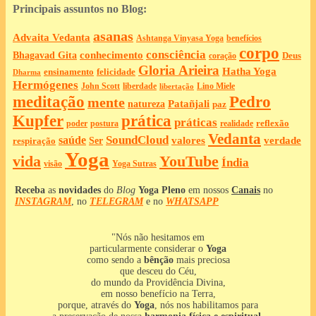
Principais assuntos no Blog:
asanas
Advaita Vedanta
Ashtanga Vinyasa Yoga
benefícios
corpo
consciência
Bhagavad Gita
conhecimento
Deus
coração
Gloria Arieira
Hatha Yoga
ensinamento
felicidade
Dharma
Hermógenes
liberdade
John Scott
Lino Miele
libertação
meditação
Pedro
mente
Patañjali
natureza
paz
Kupfer
prática
práticas
reflexão
postura
poder
realidade
Vedanta
SoundCloud
saúde
valores
verdade
respiração
Ser
Yoga
vida
YouTube
Índia
Yoga Sutras
visão
Receba
as
novidades
do
Blog
Yoga Pleno
em nossos
Canais
no
INSTAGRAM
, no
TELEGRAM
e no
WHATSAPP
"Nós não hesitamos em
particularmente considerar o
Yoga
como sendo a
bênção
mais preciosa
que desceu do Céu,
do mundo da Providência Divina,
em nosso benefício na Terra,
porque, através do
Yoga
, nós nos habilitamos para