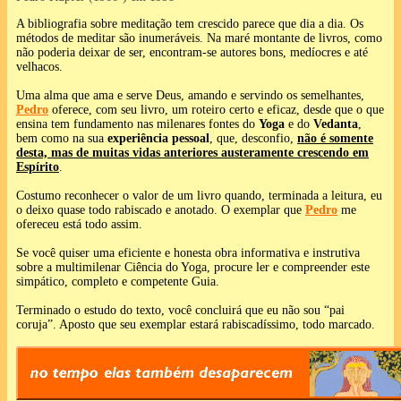
A bibliografia sobre meditação tem crescido parece que dia a dia. Os
métodos de meditar são inumeráveis. Na maré montante de livros, como
não poderia deixar de ser, encontram-se autores bons, medíocres e até
velhacos.
Uma alma que ama e serve Deus, amando e servindo os semelhantes,
Pedro
oferece, com seu livro, um roteiro certo e eficaz, desde que o que
ensina tem fundamento nas milenares fontes do
Yoga
e do
Vedanta
,
bem como na sua
experiência pessoal
, que, desconfio,
não é somente
desta, mas de muitas vidas anteriores austeramente crescendo em
Espírito
.
Costumo reconhecer o valor de um livro quando, terminada a leitura, eu
o deixo quase todo rabiscado e anotado. O exemplar que
Pedro
me
ofereceu está todo assim.
Se você quiser uma eficiente e honesta obra informativa e instrutiva
sobre a multimilenar Ciência do Yoga, procure ler e compreender este
simpático, completo e competente Guia.
Terminado o estudo do texto, você concluirá que eu não sou “pai
coruja”. Aposto que seu exemplar estará rabiscadíssimo, todo marcado.