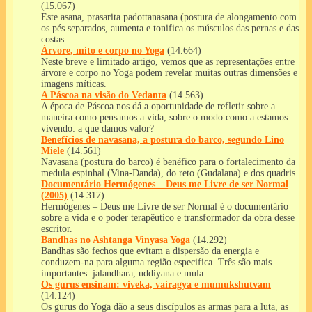
(15.067)
Este asana, prasarita padottanasana (postura de alongamento com
os pés separados, aumenta e tonifica os músculos das pernas e das
costas.
Árvore, mito e corpo no Yoga
(14.664)
Neste breve e limitado artigo, vemos que as representações entre
árvore e corpo no Yoga podem revelar muitas outras dimensões e
imagens míticas.
A Páscoa na visão do Vedanta
(14.563)
A época de Páscoa nos dá a oportunidade de refletir sobre a
maneira como pensamos a vida, sobre o modo como a estamos
vivendo: a que damos valor?
Benefícios de navasana, a postura do barco, segundo Lino
Miele
(14.561)
Navasana (postura do barco) é benéfico para o fortalecimento da
medula espinhal (Vina-Danda), do reto (Gudalana) e dos quadris.
Documentário Hermógenes – Deus me Livre de ser Normal
(2005)
(14.317)
Hermógenes – Deus me Livre de ser Normal é o documentário
sobre a vida e o poder terapêutico e transformador da obra desse
escritor.
Bandhas no Ashtanga Vinyasa Yoga
(14.292)
Bandhas são fechos que evitam a dispersão da energia e
conduzem-na para alguma região especifica. Três são mais
importantes: jalandhara, uddiyana e mula.
Os gurus ensinam: viveka, vairagya e mumukshutvam
(14.124)
Os gurus do Yoga dão a seus discípulos as armas para a luta, as