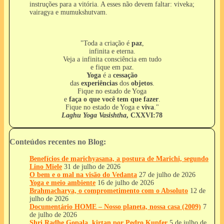
instruções para a vitória. A esses não devem faltar: viveka;
vairagya e mumukshutvam.
"Toda a criação é
paz
,
infinita e eterna.
Veja a infinita consciência em tudo
e fique em paz.
Yoga
é a
cessação
das
experiências
dos
objetos
.
Fique no estado de Yoga
e
faça o que você tem que fazer
.
Fique no estado de Yoga e
viva
."
Laghu Yoga Vasishtha
, CXXVI:78
Conteúdos recentes no Blog:
Benefícios de marichyasana, a postura de Marichi, segundo
Lino Miele
31 de julho de 2026
O bem e o mal na visão do Vedanta
27 de julho de 2026
Yoga e meio ambiente
16 de julho de 2026
Brahmacharya, o comprometimento com o Absoluto
12 de
julho de 2026
Documentário HOME – Nosso planeta, nossa casa (2009)
7
de julho de 2026
Shri Radhe Gopala, kirtan por Pedro Kupfer
5 de julho de