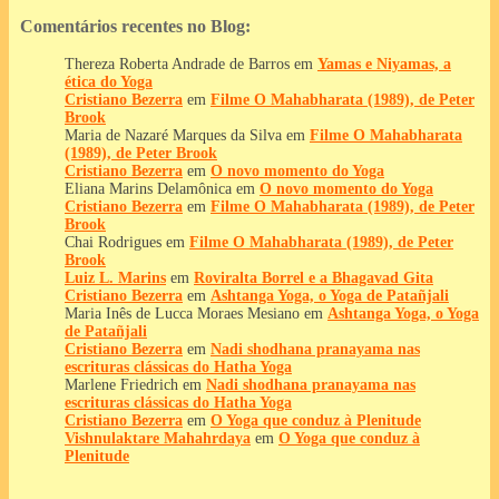
Comentários recentes no Blog:
Thereza Roberta Andrade de Barros
em
Yamas e Niyamas, a
ética do Yoga
Cristiano Bezerra
em
Filme O Mahabharata (1989), de Peter
Brook
Maria de Nazaré Marques da Silva
em
Filme O Mahabharata
(1989), de Peter Brook
Cristiano Bezerra
em
O novo momento do Yoga
Eliana Marins Delamônica
em
O novo momento do Yoga
Cristiano Bezerra
em
Filme O Mahabharata (1989), de Peter
Brook
Chai Rodrigues
em
Filme O Mahabharata (1989), de Peter
Brook
Luiz L. Marins
em
Roviralta Borrel e a Bhagavad Gita
Cristiano Bezerra
em
Ashtanga Yoga, o Yoga de Patañjali
Maria Inês de Lucca Moraes Mesiano
em
Ashtanga Yoga, o Yoga
de Patañjali
Cristiano Bezerra
em
Nadi shodhana pranayama nas
escrituras clássicas do Hatha Yoga
Marlene Friedrich
em
Nadi shodhana pranayama nas
escrituras clássicas do Hatha Yoga
Cristiano Bezerra
em
O Yoga que conduz à Plenitude
Vishnulaktare Mahahrdaya
em
O Yoga que conduz à
Plenitude