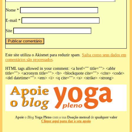
Nome
*
E-mail
*
Site
Este site utiliza o Akismet para reduzir spam.
Saiba como seus dados em
comentários são processados
.
HTML tags allowed in your comment: <a href="" title=""> <abbr
title=""> <acronym title=""> <b> <blockquote cite=""> <cite> <code>
<del datetime=""> <em> <i> <q cite=""> <s> <strike> <strong>
Apoie
o
Blog
Yoga Pleno
com a sua
Doação mensal
de
qualquer valor
Clique aqui para dar o seu apoio