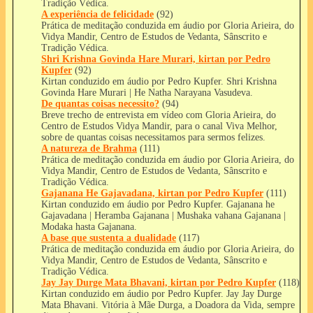
Tradição Védica.
A experiência de felicidade
(92)
Prática de meditação conduzida em áudio por Gloria Arieira, do
Vidya Mandir, Centro de Estudos de Vedanta, Sânscrito e
Tradição Védica.
Shri Krishna Govinda Hare Murari, kirtan por Pedro
Kupfer
(92)
Kirtan conduzido em áudio por Pedro Kupfer. Shri Krishna
Govinda Hare Murari | He Natha Narayana Vasudeva.
De quantas coisas necessito?
(94)
Breve trecho de entrevista em vídeo com Gloria Arieira, do
Centro de Estudos Vidya Mandir, para o canal Viva Melhor,
sobre de quantas coisas necessitamos para sermos felizes.
A natureza de Brahma
(111)
Prática de meditação conduzida em áudio por Gloria Arieira, do
Vidya Mandir, Centro de Estudos de Vedanta, Sânscrito e
Tradição Védica.
Gajanana He Gajavadana, kirtan por Pedro Kupfer
(111)
Kirtan conduzido em áudio por Pedro Kupfer. Gajanana he
Gajavadana | Heramba Gajanana | Mushaka vahana Gajanana |
Modaka hasta Gajanana.
A base que sustenta a dualidade
(117)
Prática de meditação conduzida em áudio por Gloria Arieira, do
Vidya Mandir, Centro de Estudos de Vedanta, Sânscrito e
Tradição Védica.
Jay Jay Durge Mata Bhavani, kirtan por Pedro Kupfer
(118)
Kirtan conduzido em áudio por Pedro Kupfer. Jay Jay Durge
Mata Bhavani. Vitória à Mãe Durga, a Doadora da Vida, sempre