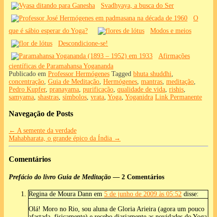
Svadhyaya, a busca do Ser
O
que é sábio esperar do Yoga?
Modos e meios
Descondicione-se!
Afirmações
científicas de Paramahansa Yogananda
Publicado em
Professor Hermógenes
Tagged
bhuta shuddhi
,
concentração
,
Guia de Meditação
,
Hermógenes
,
mantras
,
meditação
,
Pedro Kupfer
,
pranayama
,
purificação
,
qualidade de vida
,
rishis
,
samyama
,
shastras
,
símbolos
,
vrata
,
Yoga
,
Yoganidra
Link Permanente
Navegação de Posts
←
A semente da verdade
Mahabharata, o grande épico da Índia
→
Comentários
Prefácio do livro Guia de Meditação
— 2 Comentários
Regina de Moura Dann
em
5 de junho de 2009 às 05:52
disse:
Olá! Moro no Rio, sou aluna de Gloria Arieira (agora um pouco
afastada, fisicamente) e recebo diariamente as novidades do Yoga