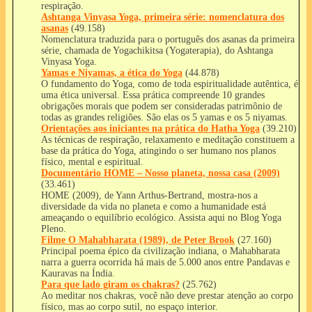
respiração.
Ashtanga Vinyasa Yoga, primeira série: nomenclatura dos
asanas
(49.158)
Nomenclatura traduzida para o português dos asanas da primeira
série, chamada de Yogachikitsa (Yogaterapia), do Ashtanga
Vinyasa Yoga.
Yamas e Niyamas, a ética do Yoga
(44.878)
O fundamento do Yoga, como de toda espiritualidade autêntica, é
uma ética universal. Essa prática compreende 10 grandes
obrigações morais que podem ser consideradas patrimônio de
todas as grandes religiões. São elas os 5 yamas e os 5 niyamas.
Orientações aos iniciantes na prática do Hatha Yoga
(39.210)
As técnicas de respiração, relaxamento e meditação constituem a
base da prática do Yoga, atingindo o ser humano nos planos
físico, mental e espiritual.
Documentário HOME – Nosso planeta, nossa casa (2009)
(33.461)
HOME (2009), de Yann Arthus-Bertrand, mostra-nos a
diversidade da vida no planeta e como a humanidade está
ameaçando o equilíbrio ecológico. Assista aqui no Blog Yoga
Pleno.
Filme O Mahabharata (1989), de Peter Brook
(27.160)
Principal poema épico da civilização indiana, o Mahabharata
narra a guerra ocorrida há mais de 5.000 anos entre Pandavas e
Kauravas na Índia.
Para que lado giram os chakras?
(25.762)
Ao meditar nos chakras, você não deve prestar atenção ao corpo
físico, mas ao corpo sutil, no espaço interior.