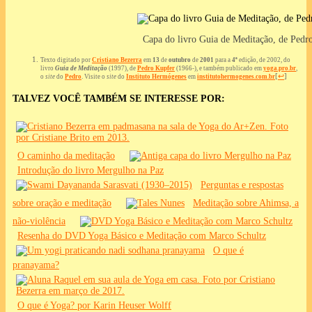
Capa do livro Guia de Meditação, de Pedr
Texto digitado por
Cristiano Bezerra
em
13
de
outubro
de
2001
para a
4ª
edição, de 2002, do
livro
Guia de Meditação
(1997), de
Pedro Kupfer
(1966-), e também publicado em
yoga.pro.br
,
[
↩
]
o
site
do
Pedro
. Visite o
site
do
Instituto Hermógenes
em
institutohermogenes.com.br
TALVEZ VOCÊ TAMBÉM SE INTERESSE POR:
O caminho da meditação
Introdução do livro Mergulho na Paz
Perguntas e respostas
sobre oração e meditação
Meditação sobre Ahimsa, a
não-violência
Resenha do DVD Yoga Básico e Meditação com Marco Schultz
O que é
pranayama?
O que é Yoga? por Karin Heuser Wolff