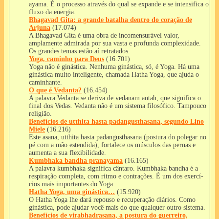
ayama. É o processo através do qual se expande e se intensifica o
fluxo da energia.
Bhagavad Gita: a grande batalha dentro do coração de
Arjuna
(17.074)
A Bhagavad Gita é uma obra de incomensurável valor,
amplamente admirada por sua vasta e profunda complexidade.
Os grandes temas estão aí­ retratados.
Yoga, caminho para Deus
(16.701)
Yoga não é ginástica. Nenhuma ginástica, só, é Yoga. Há uma
ginástica muito inteligente, chamada Hatha Yoga, que ajuda o
caminhante.
O que é Vedanta?
(16.454)
A palavra Vedanta se deriva de vedanam antah, que significa o
final dos Vedas. Vedanta não é um sistema filosófico. Tampouco
religião.
Benefícios de utthita hasta padangusthasana, segundo Lino
Miele
(16.216)
Este asana, utthita hasta padangusthasana (postura do polegar no
pé com a mão estendida), fortalece os músculos das pernas e
aumenta a sua flexibilidade.
Kumbhaka bandha pranayama
(16.165)
A palavra kumbhaka significa cântaro. Kumbhaka bandha é a
respiração completa, com ritmo e contrações. É um dos exercí­
cios mais importantes do Yoga.
Hatha Yoga, uma ginástica…
(15.920)
O Hatha Yoga lhe dará repouso e recuperação diários. Como
ginástica, pode ajudar você mais do que qualquer outro sistema.
Benefícios de virabhadrasana, a postura do guerreiro,