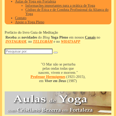
Aulas de Yoga em Fortaleza
Informações importantes para a prática de Yoga
Código de Ética e de Conduta Profissional da Aliança do
Yoga
Contato
Apoie o Yoga Pleno
Prefácio do livro Guia de Meditação
Receba
as
novidades
do
Blog
Yoga Pleno
em nossos
Canais
no
INSTAGRAM
, no
TELEGRAM
e no
WHATSAPP
Pesquisar
por:
"O Mar não se perturba
pelas ondas todas que
nascem, vivem e morrem."
Professor
Hermógenes
(1921-2015),
em
Viver em Deus
(1987)