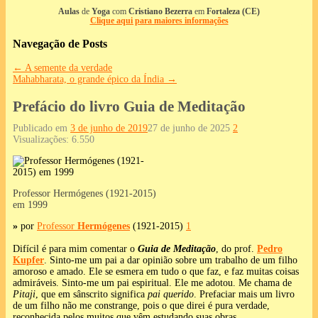
Aulas
de
Yoga
com
Cristiano Bezerra
em
Fortaleza (CE)
Clique aqui para maiores informações
Navegação de Posts
←
A semente da verdade
Mahabharata, o grande épico da Índia
→
Prefácio do livro Guia de Meditação
Publicado em
3 de junho de 2019
27 de junho de 2025
2
Visualizações:
6.550
Professor Hermógenes (1921-2015)
em 1999
»
por
Professor
Hermógenes
(1921-2015)
1
Difícil é para mim comentar o
Guia de Meditação
, do prof.
Pedro
Kupfer
. Sinto-me um pai a dar opinião sobre um trabalho de um filho
amoroso e amado. Ele se esmera em tudo o que faz, e faz muitas coisas
admiráveis. Sinto-me um pai espiritual. Ele me adotou. Me chama de
Pitaji
, que em sânscrito significa
pai querido
. Prefaciar mais um livro
de um filho não me constrange, pois o que direi é pura verdade,
reconhecida pelos muitos que vêm estudando suas obras.