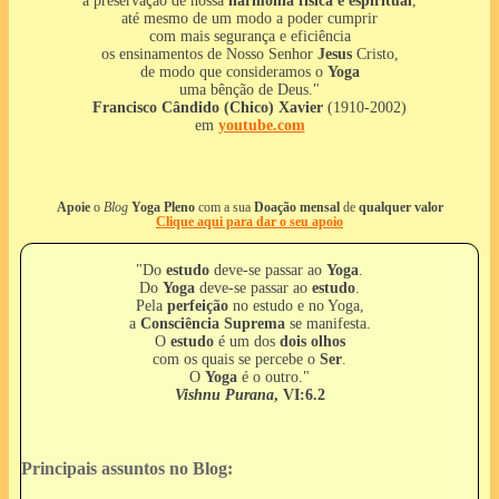
a preservação de nossa
harmonia física e espiritual
,
até mesmo de um modo a poder cumprir
com mais segurança e eficiência
os ensinamentos de Nosso Senhor
Jesus
Cristo,
de modo que consideramos o
Yoga
uma bênção de Deus."
Francisco Cândido (Chico) Xavier
(1910-2002)
em
youtube.com
Apoie
o
Blog
Yoga Pleno
com a sua
Doação mensal
de
qualquer valor
Clique aqui para dar o seu apoio
"Do
estudo
deve-se passar ao
Yoga
.
Do
Yoga
deve-se passar ao
estudo
.
Pela
perfeição
no estudo e no Yoga,
a
Consciência Suprema
se manifesta.
O
estudo
é um dos
dois olhos
com os quais se percebe o
Ser
.
O
Yoga
é o outro."
Vishnu Purana
, VI:6.2
Principais assuntos no Blog: