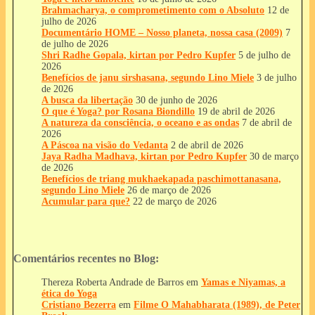
Brahmacharya, o comprometimento com o Absoluto
12 de
julho de 2026
Documentário HOME – Nosso planeta, nossa casa (2009)
7
de julho de 2026
Shri Radhe Gopala, kirtan por Pedro Kupfer
5 de julho de
2026
Benefícios de janu sirshasana, segundo Lino Miele
3 de julho
de 2026
A busca da libertação
30 de junho de 2026
O que é Yoga? por Rosana Biondillo
19 de abril de 2026
A natureza da consciência, o oceano e as ondas
7 de abril de
2026
A Páscoa na visão do Vedanta
2 de abril de 2026
Jaya Radha Madhava, kirtan por Pedro Kupfer
30 de março
de 2026
Benefícios de triang mukhaekapada paschimottanasana,
segundo Lino Miele
26 de março de 2026
Acumular para que?
22 de março de 2026
Comentários recentes no Blog:
Thereza Roberta Andrade de Barros
em
Yamas e Niyamas, a
ética do Yoga
Cristiano Bezerra
em
Filme O Mahabharata (1989), de Peter