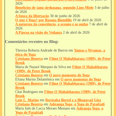
2026
Benefícios de janu sirshasana, segundo Lino Miele
3 de julho
de 2026
A busca da libertação
30 de junho de 2026
O que é Yoga? por Rosana Biondillo
19 de abril de 2026
A natureza da consciência, o oceano e as ondas
7 de abril de
2026
A Páscoa na visão do Vedanta
2 de abril de 2026
Comentários recentes no Blog:
Thereza Roberta Andrade de Barros
em
Yamas e Niyamas, a
ética do Yoga
Cristiano Bezerra
em
Filme O Mahabharata (1989), de Peter
Brook
Maria de Nazaré Marques da Silva
em
Filme O Mahabharata
(1989), de Peter Brook
Cristiano Bezerra
em
O novo momento do Yoga
Eliana Marins Delamônica
em
O novo momento do Yoga
Cristiano Bezerra
em
Filme O Mahabharata (1989), de Peter
Brook
Chai Rodrigues
em
Filme O Mahabharata (1989), de Peter
Brook
Luiz L. Marins
em
Roviralta Borrel e a Bhagavad Gita
Cristiano Bezerra
em
Ashtanga Yoga, o Yoga de Patañjali
Maria Inês de Lucca Moraes Mesiano
em
Ashtanga Yoga, o
Yoga de Patañjali