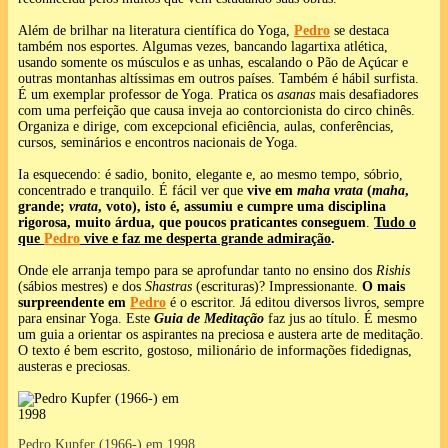
Além de brilhar na literatura científica do Yoga,
Pedro
se destaca
também nos esportes. Algumas vezes, bancando lagartixa atlética,
usando somente os músculos e as unhas, escalando o Pão de Açúcar e
outras montanhas altíssimas em outros países. Também é hábil surfista.
É um exemplar professor de Yoga.
Pratica os
asanas
mais desafiadores
com uma perfeição que causa inveja ao contorcionista do circo chinês.
Organiza e dirige, com excepcional eficiência, aulas, conferências,
cursos, seminários e encontros nacionais de Yoga.
Ia esquecendo: é sadio, bonito, elegante e, ao mesmo tempo, sóbrio,
concentrado e tranquilo. É fácil ver que
vive em
maha vrata
(
maha
,
grande;
vrata
, voto), isto é, assumiu e cumpre uma disciplina
rigorosa, muito árdua, que poucos praticantes conseguem
.
Tudo o
que
Pedro
vive e faz me desperta grande admiração
.
Onde ele arranja tempo para se aprofundar tanto no ensino dos
Rishis
(sábios mestres) e dos
Shastras
(escrituras)? Impressionante.
O mais
surpreendente em
Pedro
é o escritor. Já editou diversos livros, sempre
para ensinar Yoga. Este
Guia de Meditação
faz jus ao título. É mesmo
um guia a orientar os aspirantes na preciosa e austera arte de meditação.
O texto é bem escrito, gostoso, milionário de informações fidedignas,
austeras e preciosas.
Pedro Kupfer (1966-) em 1998