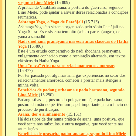
segundo Lino Miele
(15.809)
A prática de Virabhadrasana, a postura do guerreiro, segundo
Lino Miele, pode ajudar a aliviar dores relacionadas a condições
reumáticas.
Ashtanga Yoga, o Yoga de Patañjali
(15.713)
Ashtanga Yoga é o sistema organizado pelo sábio Patañjali no
Yoga Sutra. Esse sistema tem oito (ashta) partes (angas), de
yama a samadhi.
Nadi shodhana pranayama nas escrituras clássicas do Hatha
Yoga
(15.486)
Este é um estudo comparativo do nadi shodhana pranayama,
vulgarmente conhecido como a respiração alternada, em textos
clássicos do Hatha Yoga.
Uma “nova” ética para os relacionamentos amorosos
(15.477)
Por ter passado por algumas amargas experiências no setor dos
relacionamentos amorosos, comecei a prestar mais atenção à
minha volta.
Benefícios de padangusthasana e pada hastasana, segundo
Lino Miele
(15.250)
Padangusthasana, postura do polegar no pé, e pada hastasana,
postura da mão no pé, têm um papel importante para o início do
processo de purificação.
Asana, dor e alinhamento
(15.151)
Há dois tipos de dor numa prática de asana: uma positiva, que
você sente nos músculos, e outra negativa, que você sente nas
articulações.
Benefícios de prasarita padottanasana, segundo Lino Miele