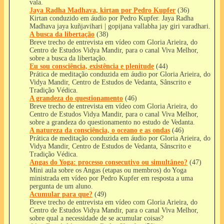
vala.
Jaya Radha Madhava, kirtan por Pedro Kupfer
(36)
Kirtan conduzido em áudio por Pedro Kupfer. Jaya Radha
Madhava jaya kuñjavihari | gopijana vallabha jay giri varadhari.
A busca da libertação
(38)
Breve trecho de entrevista em vídeo com Gloria Arieira, do
Centro de Estudos Vidya Mandir, para o canal Viva Melhor,
sobre a busca da libertação.
Eu sou consciência, existência e plenitude
(44)
Prática de meditação conduzida em áudio por Gloria Arieira, do
Vidya Mandir, Centro de Estudos de Vedanta, Sânscrito e
Tradição Védica.
A grandeza do questionamento
(46)
Breve trecho de entrevista em vídeo com Gloria Arieira, do
Centro de Estudos Vidya Mandir, para o canal Viva Melhor,
sobre a grandeza do questionamento no estudo de Vedanta.
A natureza da consciência, o oceano e as ondas
(46)
Prática de meditação conduzida em áudio por Gloria Arieira, do
Vidya Mandir, Centro de Estudos de Vedanta, Sânscrito e
Tradição Védica.
Angas do Yoga: processo consecutivo ou simultâneo?
(47)
Mini aula sobre os Angas (etapas ou membros) do Yoga
ministrada em vídeo por Pedro Kupfer em resposta a uma
pergunta de um aluno.
Acumular para que?
(49)
Breve trecho de entrevista em vídeo com Gloria Arieira, do
Centro de Estudos Vidya Mandir, para o canal Viva Melhor,
sobre qual a necessidade de se acumular coisas?