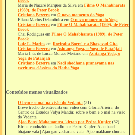
Brook
Maria de Nazaré Marques da Silva
em
Filme O Mahabharata
(1989), de Peter Brook
Cristiano Bezerra
em
O novo momento do Yoga
Eliana Marins Delamônica
em
O novo momento do Yoga
Cristiano Bezerra
em
Filme O Mahabharata (1989), de Peter
Brook
Chai Rodrigues
em
Filme O Mahabharata (1989), de Peter
Brook
Luiz L. Marins
em
Roviralta Borrel e a Bhagavad Gita
Cristiano Bezerra
em
Ashtanga Yoga, o Yoga de Patañjali
Maria Inês de Lucca Moraes Mesiano
em
Ashtanga Yoga, o
Yoga de Patañjali
Cristiano Bezerra
em
Nadi shodhana pranayama nas
escrituras clássicas do Hatha Yoga
Conteúdos menos visualizados
O bem e o mal na visão do Vedanta
(31)
Breve trecho de entrevista em vídeo com Gloria Arieira, do
Centro de Estudos Vidya Mandir, sobre o bem e o mal na visão
do Vedanta.
Ajao Bansi Mahamantra, kirtan por Pedro Kupfer
(32)
Kirtan conduzido em áudio por Pedro Kupfer. Ajao bansi
bhajane vala | Ajao gau vacharane vala | Ajao makhane churane