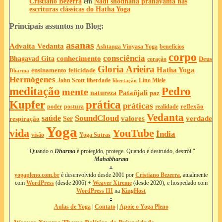
Cristiano Bezerra
em
Nadi shodhana pranayama nas
escrituras clássicas do Hatha Yoga
Principais assuntos no Blog:
asanas
Advaita Vedanta
Ashtanga Vinyasa Yoga
benefícios
corpo
consciência
Bhagavad Gita
conhecimento
Deus
coração
Gloria Arieira
Hatha Yoga
ensinamento
felicidade
Dharma
Hermógenes
liberdade
John Scott
Lino Miele
libertação
meditação
Pedro
mente
Patañjali
natureza
paz
Kupfer
prática
práticas
reflexão
postura
poder
realidade
Vedanta
SoundCloud
saúde
valores
verdade
respiração
Ser
Yoga
vida
YouTube
Índia
Yoga Sutras
visão
"Quando o
Dharma
é protegido, protege. Quando é destruído, destrói."
Mahabharata
yogapleno.com.br
é desenvolvido desde 2001 por
Cristiano Bezerra
, atualmente
com
WordPress
(desde 2006) +
Weaver Xtreme
(desde 2020), e hospedado com
WordPress III
na
KingHost
Aulas de Yoga
|
Contato
|
Apoie o Yoga Pleno