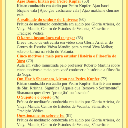
Ajao Bansi, kirtan por Pedro Kupfer
(50)
Kirtan conduzido em áudio por Pedro Kupfer. Ajao bansi
bhajane vala | Ajao gau vacharane vala | Ajao makhane churane
vala.
A realidade do sonho e do Universo
(60)
Prática de meditação conduzida em áudio por Gloria Arieira, do
Vidya Mandir, Centro de Estudos de Vedanta, Sânscrito e
Tradição Védica.
O karma instantâneo vai te pegar
(63)
Breve trecho de entrevista em vídeo com Gloria Arieira, do
Centro de Estudos Vidya Mandir, para o canal Viva Melhor,
sobre o karma na visão do Vedanta.
Cinco motivos e meio para estudar História e Filosofia do
Yoga
(70)
Aula em vídeo ministrada pelo professor Roberto Martins sobre
cinco motivos e meio para você conhecer a história e a filosofia
do Yoga.
Om Harih Sharanam, kirtan por Pedro Kupfer
(72)
Kirtan conduzido em áudio por Pedro Kupfer. Harih é um nome
de Shri Krishna. Significa "Aquele que Remove o Sofrimento".
Sharanam quer dizer "proteção" ou "escudo".
O Sujeito e o objeto
(76)
Prática de meditação conduzida em áudio por Gloria Arieira, do
Vidya Mandir, Centro de Estudos de Vedanta, Sânscrito e
Tradição Védica.
Questionamento sobre o Eu
(81)
Prática de meditação conduzida em áudio por Gloria Arieira, do
Vidya Mandir, Centro de Estudos de Vedanta, Sânscrito e