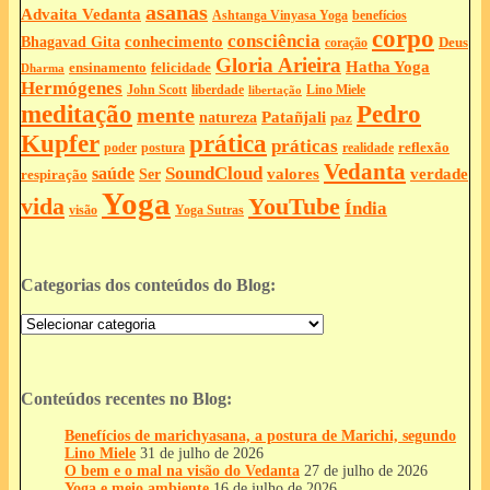
asanas
Advaita Vedanta
Ashtanga Vinyasa Yoga
benefícios
corpo
consciência
Bhagavad Gita
conhecimento
Deus
coração
Gloria Arieira
Hatha Yoga
ensinamento
felicidade
Dharma
Hermógenes
liberdade
John Scott
Lino Miele
libertação
meditação
Pedro
mente
Patañjali
natureza
paz
Kupfer
prática
práticas
reflexão
postura
poder
realidade
Vedanta
SoundCloud
saúde
valores
verdade
respiração
Ser
Yoga
vida
YouTube
Índia
Yoga Sutras
visão
Categorias dos conteúdos do Blog:
Categorias
dos
conteúdos
do
Blog:
Conteúdos recentes no Blog:
Benefícios de marichyasana, a postura de Marichi, segundo
Lino Miele
31 de julho de 2026
O bem e o mal na visão do Vedanta
27 de julho de 2026
Yoga e meio ambiente
16 de julho de 2026