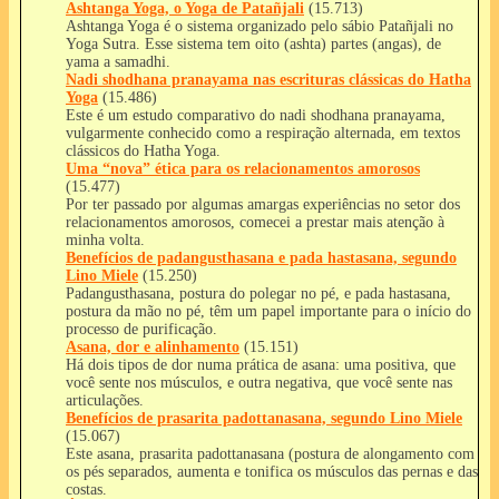
Ashtanga Yoga, o Yoga de Patañjali
(15.713)
Ashtanga Yoga é o sistema organizado pelo sábio Patañjali no
Yoga Sutra. Esse sistema tem oito (ashta) partes (angas), de
yama a samadhi.
Nadi shodhana pranayama nas escrituras clássicas do Hatha
Yoga
(15.486)
Este é um estudo comparativo do nadi shodhana pranayama,
vulgarmente conhecido como a respiração alternada, em textos
clássicos do Hatha Yoga.
Uma “nova” ética para os relacionamentos amorosos
(15.477)
Por ter passado por algumas amargas experiências no setor dos
relacionamentos amorosos, comecei a prestar mais atenção à
minha volta.
Benefícios de padangusthasana e pada hastasana, segundo
Lino Miele
(15.250)
Padangusthasana, postura do polegar no pé, e pada hastasana,
postura da mão no pé, têm um papel importante para o início do
processo de purificação.
Asana, dor e alinhamento
(15.151)
Há dois tipos de dor numa prática de asana: uma positiva, que
você sente nos músculos, e outra negativa, que você sente nas
articulações.
Benefícios de prasarita padottanasana, segundo Lino Miele
(15.067)
Este asana, prasarita padottanasana (postura de alongamento com
os pés separados, aumenta e tonifica os músculos das pernas e das
costas.