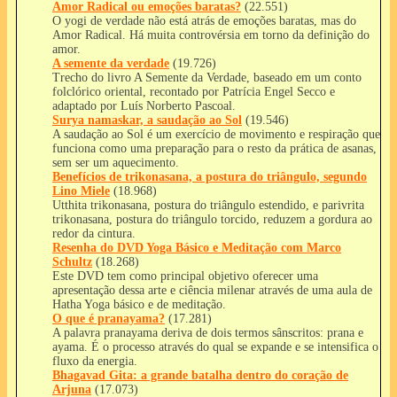
Amor Radical ou emoções baratas?
(22.551)
O yogi de verdade não está atrás de emoções baratas, mas do
Amor Radical. Há muita controvérsia em torno da definição do
amor.
A semente da verdade
(19.726)
Trecho do livro A Semente da Verdade, baseado em um conto
folclórico oriental, recontado por Patrícia Engel Secco e
adaptado por Luís Norberto Pascoal.
Surya namaskar, a saudação ao Sol
(19.546)
A saudação ao Sol é um exercício de movimento e respiração que
funciona como uma preparação para o resto da prática de asanas,
sem ser um aquecimento.
Benefícios de trikonasana, a postura do triângulo, segundo
Lino Miele
(18.968)
Utthita trikonasana, postura do triângulo estendido, e parivrita
trikonasana, postura do triângulo torcido, reduzem a gordura ao
redor da cintura.
Resenha do DVD Yoga Básico e Meditação com Marco
Schultz
(18.268)
Este DVD tem como principal objetivo oferecer uma
apresentação dessa arte e ciência milenar através de uma aula de
Hatha Yoga básico e de meditação.
O que é pranayama?
(17.281)
A palavra pranayama deriva de dois termos sânscritos: prana e
ayama. É o processo através do qual se expande e se intensifica o
fluxo da energia.
Bhagavad Gita: a grande batalha dentro do coração de
Arjuna
(17.073)