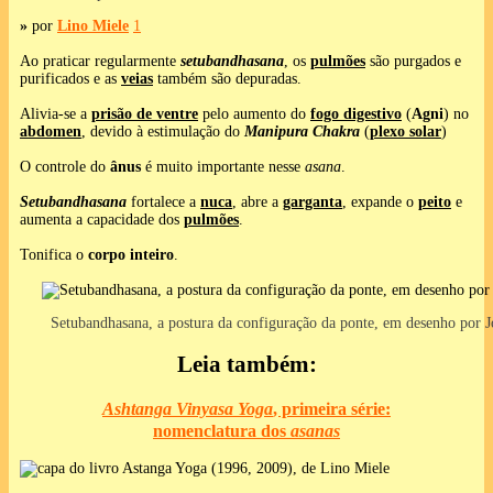
»
por
Lino Miele
1
Ao praticar regularmente
setubandhasana
, os
pulmões
são purgados e
purificados e as
veias
também são depuradas.
Alivia-se a
prisão de ventre
pelo aumento do
fogo digestivo
(
Agni
) no
abdomen
, devido à estimulação do
Manipura Chakra
(
plexo solar
)
O controle do
ânus
é muito importante nesse
asana
.
Setubandhasana
fortalece a
nuca
, abre a
garganta
, expande o
peito
e
aumenta a capacidade dos
pulmões
.
Tonifica o
corpo inteiro
.
Setubandhasana, a postura da configuração da ponte, em desenho por J
Leia também:
Ashtanga Vinyasa Yoga
, primeira série:
nomenclatura dos
asanas