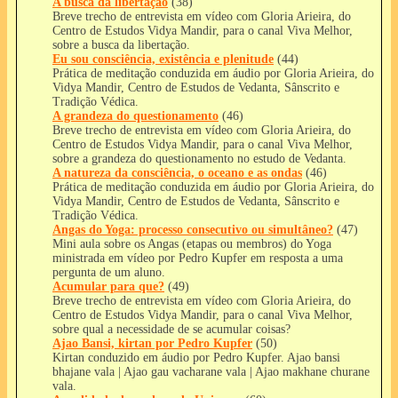
A busca da libertação
(38)
Breve trecho de entrevista em vídeo com Gloria Arieira, do
Centro de Estudos Vidya Mandir, para o canal Viva Melhor,
sobre a busca da libertação.
Eu sou consciência, existência e plenitude
(44)
Prática de meditação conduzida em áudio por Gloria Arieira, do
Vidya Mandir, Centro de Estudos de Vedanta, Sânscrito e
Tradição Védica.
A grandeza do questionamento
(46)
Breve trecho de entrevista em vídeo com Gloria Arieira, do
Centro de Estudos Vidya Mandir, para o canal Viva Melhor,
sobre a grandeza do questionamento no estudo de Vedanta.
A natureza da consciência, o oceano e as ondas
(46)
Prática de meditação conduzida em áudio por Gloria Arieira, do
Vidya Mandir, Centro de Estudos de Vedanta, Sânscrito e
Tradição Védica.
Angas do Yoga: processo consecutivo ou simultâneo?
(47)
Mini aula sobre os Angas (etapas ou membros) do Yoga
ministrada em vídeo por Pedro Kupfer em resposta a uma
pergunta de um aluno.
Acumular para que?
(49)
Breve trecho de entrevista em vídeo com Gloria Arieira, do
Centro de Estudos Vidya Mandir, para o canal Viva Melhor,
sobre qual a necessidade de se acumular coisas?
Ajao Bansi, kirtan por Pedro Kupfer
(50)
Kirtan conduzido em áudio por Pedro Kupfer. Ajao bansi
bhajane vala | Ajao gau vacharane vala | Ajao makhane churane
vala.