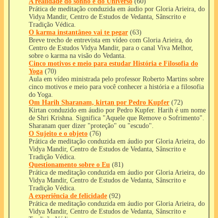
A realidade do sonho e do Universo
(60)
Prática de meditação conduzida em áudio por Gloria Arieira, do
Vidya Mandir, Centro de Estudos de Vedanta, Sânscrito e
Tradição Védica.
O karma instantâneo vai te pegar
(63)
Breve trecho de entrevista em vídeo com Gloria Arieira, do
Centro de Estudos Vidya Mandir, para o canal Viva Melhor,
sobre o karma na visão do Vedanta.
Cinco motivos e meio para estudar História e Filosofia do
Yoga
(70)
Aula em vídeo ministrada pelo professor Roberto Martins sobre
cinco motivos e meio para você conhecer a história e a filosofia
do Yoga.
Om Harih Sharanam, kirtan por Pedro Kupfer
(72)
Kirtan conduzido em áudio por Pedro Kupfer. Harih é um nome
de Shri Krishna. Significa "Aquele que Remove o Sofrimento".
Sharanam quer dizer "proteção" ou "escudo".
O Sujeito e o objeto
(76)
Prática de meditação conduzida em áudio por Gloria Arieira, do
Vidya Mandir, Centro de Estudos de Vedanta, Sânscrito e
Tradição Védica.
Questionamento sobre o Eu
(81)
Prática de meditação conduzida em áudio por Gloria Arieira, do
Vidya Mandir, Centro de Estudos de Vedanta, Sânscrito e
Tradição Védica.
A experiência de felicidade
(92)
Prática de meditação conduzida em áudio por Gloria Arieira, do
Vidya Mandir, Centro de Estudos de Vedanta, Sânscrito e