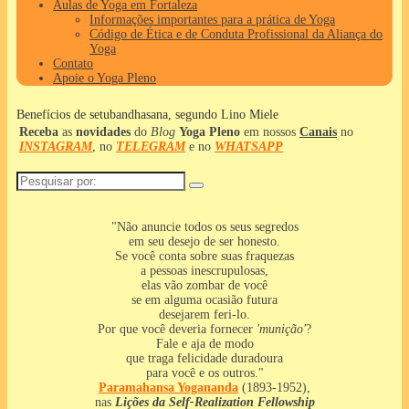
Aulas de Yoga em Fortaleza
Informações importantes para a prática de Yoga
Código de Ética e de Conduta Profissional da Aliança do
Yoga
Contato
Apoie o Yoga Pleno
Benefícios de setubandhasana, segundo Lino Miele
Receba
as
novidades
do
Blog
Yoga Pleno
em nossos
Canais
no
INSTAGRAM
, no
TELEGRAM
e no
WHATSAPP
Pesquisar
por:
"Não anuncie todos os seus segredos
em seu desejo de ser honesto.
Se você conta sobre suas fraquezas
a pessoas inescrupulosas,
elas vão zombar de você
se em alguma ocasião futura
desejarem feri-lo.
Por que você deveria fornecer
'munição'
?
Fale e aja de modo
que traga felicidade duradoura
para você e os outros."
Paramahansa
Yogananda
(1893-1952),
nas
Lições da Self-Realization Fellowship