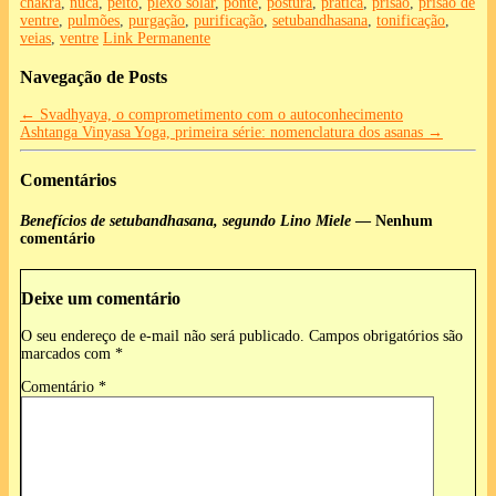
chakra
,
nuca
,
peito
,
plexo solar
,
ponte
,
postura
,
prática
,
prisão
,
prisão de
ventre
,
pulmões
,
purgação
,
purificação
,
setubandhasana
,
tonificação
,
veias
,
ventre
Link Permanente
Navegação de Posts
←
Svadhyaya, o comprometimento com o autoconhecimento
Ashtanga Vinyasa Yoga, primeira série: nomenclatura dos asanas
→
Comentários
Benefícios de setubandhasana, segundo Lino Miele
— Nenhum
comentário
Deixe um comentário
O seu endereço de e-mail não será publicado.
Campos obrigatórios são
marcados com
*
Comentário
*