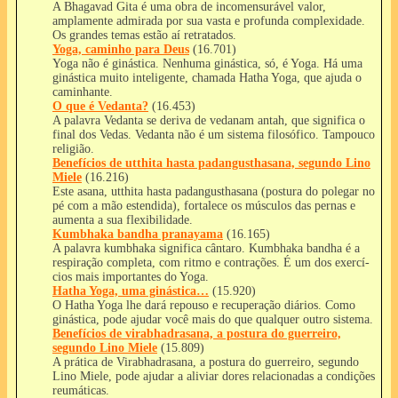
A Bhagavad Gita é uma obra de incomensurável valor,
amplamente admirada por sua vasta e profunda complexidade.
Os grandes temas estão aí­ retratados.
Yoga, caminho para Deus
(16.701)
Yoga não é ginástica. Nenhuma ginástica, só, é Yoga. Há uma
ginástica muito inteligente, chamada Hatha Yoga, que ajuda o
caminhante.
O que é Vedanta?
(16.453)
A palavra Vedanta se deriva de vedanam antah, que significa o
final dos Vedas. Vedanta não é um sistema filosófico. Tampouco
religião.
Benefícios de utthita hasta padangusthasana, segundo Lino
Miele
(16.216)
Este asana, utthita hasta padangusthasana (postura do polegar no
pé com a mão estendida), fortalece os músculos das pernas e
aumenta a sua flexibilidade.
Kumbhaka bandha pranayama
(16.165)
A palavra kumbhaka significa cântaro. Kumbhaka bandha é a
respiração completa, com ritmo e contrações. É um dos exercí­
cios mais importantes do Yoga.
Hatha Yoga, uma ginástica…
(15.920)
O Hatha Yoga lhe dará repouso e recuperação diários. Como
ginástica, pode ajudar você mais do que qualquer outro sistema.
Benefícios de virabhadrasana, a postura do guerreiro,
segundo Lino Miele
(15.809)
A prática de Virabhadrasana, a postura do guerreiro, segundo
Lino Miele, pode ajudar a aliviar dores relacionadas a condições
reumáticas.