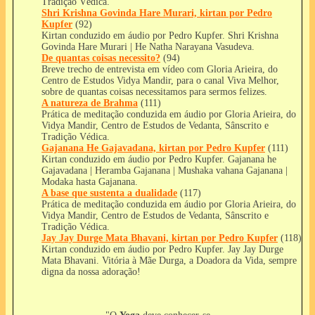
Tradição Védica.
Shri Krishna Govinda Hare Murari, kirtan por Pedro
Kupfer
(92)
Kirtan conduzido em áudio por Pedro Kupfer. Shri Krishna
Govinda Hare Murari | He Natha Narayana Vasudeva.
De quantas coisas necessito?
(94)
Breve trecho de entrevista em vídeo com Gloria Arieira, do
Centro de Estudos Vidya Mandir, para o canal Viva Melhor,
sobre de quantas coisas necessitamos para sermos felizes.
A natureza de Brahma
(111)
Prática de meditação conduzida em áudio por Gloria Arieira, do
Vidya Mandir, Centro de Estudos de Vedanta, Sânscrito e
Tradição Védica.
Gajanana He Gajavadana, kirtan por Pedro Kupfer
(111)
Kirtan conduzido em áudio por Pedro Kupfer. Gajanana he
Gajavadana | Heramba Gajanana | Mushaka vahana Gajanana |
Modaka hasta Gajanana.
A base que sustenta a dualidade
(117)
Prática de meditação conduzida em áudio por Gloria Arieira, do
Vidya Mandir, Centro de Estudos de Vedanta, Sânscrito e
Tradição Védica.
Jay Jay Durge Mata Bhavani, kirtan por Pedro Kupfer
(118)
Kirtan conduzido em áudio por Pedro Kupfer. Jay Jay Durge
Mata Bhavani. Vitória à Mãe Durga, a Doadora da Vida, sempre
digna da nossa adoração!