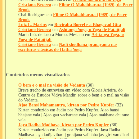
Cristiano Bezerra
em
Filme O Mahabharata (1989), de Peter
Brook
Chai Rodrigues
em
Filme O Mahabharata (1989), de Peter
Brook
Luiz L. Marins
em
Roviralta Borrel e a Bhagavad Gita
Cristiano Bezerra
em
Ashtanga Yoga, o Yoga de Patañjali
Maria Inês de Lucca Moraes Mesiano
em
Ashtanga Yoga, o
Yoga de Patañjali
Cristiano Bezerra
em
Nadi shodhana pranayama nas
escrituras clássicas do Hatha Yoga
Conteúdos menos visualizados
O bem e o mal na visão do Vedanta
(30)
Breve trecho de entrevista em vídeo com Gloria Arieira, do
Centro de Estudos Vidya Mandir, sobre o bem e o mal na visão
do Vedanta.
Ajao Bansi Mahamantra, kirtan por Pedro Kupfer
(32)
Kirtan conduzido em áudio por Pedro Kupfer. Ajao bansi
bhajane vala | Ajao gau vacharane vala | Ajao makhane churane
vala.
Jaya Radha Madhava, kirtan por Pedro Kupfer
(36)
Kirtan conduzido em áudio por Pedro Kupfer. Jaya Radha
Madhava jaya kuñjavihari | gopijana vallabha jay giri varadhari.