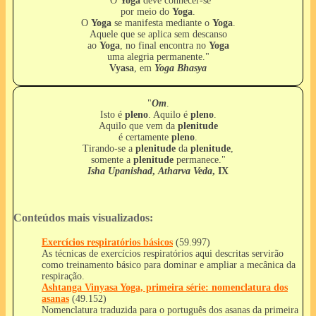
"O
Yoga
deve conhecer-se
por meio do
Yoga
.
O
Yoga
se manifesta mediante o
Yoga
.
Aquele que se aplica sem descanso
ao
Yoga
, no final encontra no
Yoga
uma alegria permanente."
Vyasa
, em
Yoga Bhasya
"
Om
.
Isto é
pleno
. Aquilo é
pleno
.
Aquilo que vem da
plenitude
é certamente
pleno
.
Tirando-se a
plenitude
da
plenitude
,
somente a
plenitude
permanece."
Isha Upanishad
,
Atharva Veda
, IX
Conteúdos mais visualizados:
Exercícios respiratórios básicos
(59.997)
As técnicas de exercícios respiratórios aqui descritas servirão
como treinamento básico para dominar e ampliar a mecânica da
respiração.
Ashtanga Vinyasa Yoga, primeira série: nomenclatura dos
asanas
(49.152)
Nomenclatura traduzida para o português dos asanas da primeira