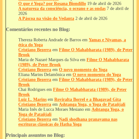
O que é Yoga? por Rosana Biondillo
19 de abril de 2026
A natureza da consciência, o oceano e as ondas
7 de abril de
2026
A Páscoa na visão do Vedanta
2 de abril de 2026
Comentários recentes no Blog:
Thereza Roberta Andrade de Barros
em
Yamas e Niyamas, a
ética do Yoga
Cristiano Bezerra
em
Filme O Mahabharata (1989), de Peter
Brook
Maria de Nazaré Marques da Silva
em
Filme O Mahabharata
(1989), de Peter Brook
Cristiano Bezerra
em
O novo momento do Yoga
Eliana Marins Delamônica
em
O novo momento do Yoga
Cristiano Bezerra
em
Filme O Mahabharata (1989), de Peter
Brook
Chai Rodrigues
em
Filme O Mahabharata (1989), de Peter
Brook
Luiz L. Marins
em
Roviralta Borrel e a Bhagavad Gita
Cristiano Bezerra
em
Ashtanga Yoga, o Yoga de Patañjali
Maria Inês de Lucca Moraes Mesiano
em
Ashtanga Yoga, o
Yoga de Patañjali
Cristiano Bezerra
em
Nadi shodhana pranayama nas
escrituras clássicas do Hatha Yoga
Principais assuntos no Blog: