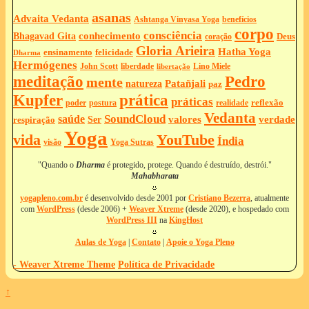
asanas
Advaita Vedanta
Ashtanga Vinyasa Yoga
benefícios
corpo
consciência
Bhagavad Gita
conhecimento
Deus
coração
Gloria Arieira
Hatha Yoga
ensinamento
felicidade
Dharma
Hermógenes
liberdade
John Scott
Lino Miele
libertação
meditação
Pedro
mente
Patañjali
natureza
paz
Kupfer
prática
práticas
reflexão
postura
poder
realidade
Vedanta
SoundCloud
saúde
valores
verdade
respiração
Ser
Yoga
vida
YouTube
Índia
Yoga Sutras
visão
"Quando o
Dharma
é protegido, protege. Quando é destruído, destrói."
Mahabharata
yogapleno.com.br
é desenvolvido desde 2001 por
Cristiano Bezerra
, atualmente
com
WordPress
(desde 2006) +
Weaver Xtreme
(desde 2020), e hospedado com
WordPress III
na
KingHost
Aulas de Yoga
|
Contato
|
Apoie o Yoga Pleno
-
Weaver Xtreme Theme
Política de Privacidade
↑