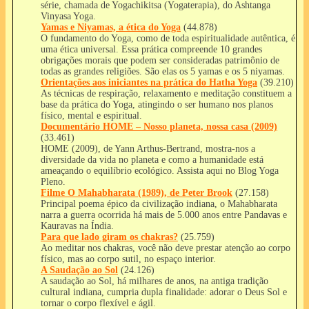
série, chamada de Yogachikitsa (Yogaterapia), do Ashtanga
Vinyasa Yoga.
Yamas e Niyamas, a ética do Yoga
(44.878)
O fundamento do Yoga, como de toda espiritualidade autêntica, é
uma ética universal. Essa prática compreende 10 grandes
obrigações morais que podem ser consideradas patrimônio de
todas as grandes religiões. São elas os 5 yamas e os 5 niyamas.
Orientações aos iniciantes na prática do Hatha Yoga
(39.210)
As técnicas de respiração, relaxamento e meditação constituem a
base da prática do Yoga, atingindo o ser humano nos planos
físico, mental e espiritual.
Documentário HOME – Nosso planeta, nossa casa (2009)
(33.461)
HOME (2009), de Yann Arthus-Bertrand, mostra-nos a
diversidade da vida no planeta e como a humanidade está
ameaçando o equilíbrio ecológico. Assista aqui no Blog Yoga
Pleno.
Filme O Mahabharata (1989), de Peter Brook
(27.158)
Principal poema épico da civilização indiana, o Mahabharata
narra a guerra ocorrida há mais de 5.000 anos entre Pandavas e
Kauravas na Índia.
Para que lado giram os chakras?
(25.759)
Ao meditar nos chakras, você não deve prestar atenção ao corpo
físico, mas ao corpo sutil, no espaço interior.
A Saudação ao Sol
(24.126)
A saudação ao Sol, há milhares de anos, na antiga tradição
cultural indiana, cumpria dupla finalidade: adorar o Deus Sol e
tornar o corpo flexível e ágil.