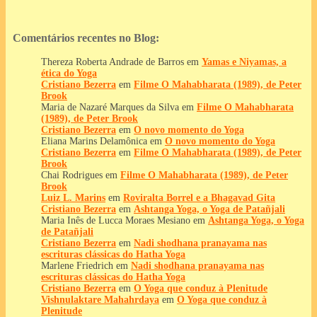
Comentários recentes no Blog:
Thereza Roberta Andrade de Barros
em
Yamas e Niyamas, a
ética do Yoga
Cristiano Bezerra
em
Filme O Mahabharata (1989), de Peter
Brook
Maria de Nazaré Marques da Silva
em
Filme O Mahabharata
(1989), de Peter Brook
Cristiano Bezerra
em
O novo momento do Yoga
Eliana Marins Delamônica
em
O novo momento do Yoga
Cristiano Bezerra
em
Filme O Mahabharata (1989), de Peter
Brook
Chai Rodrigues
em
Filme O Mahabharata (1989), de Peter
Brook
Luiz L. Marins
em
Roviralta Borrel e a Bhagavad Gita
Cristiano Bezerra
em
Ashtanga Yoga, o Yoga de Patañjali
Maria Inês de Lucca Moraes Mesiano
em
Ashtanga Yoga, o Yoga
de Patañjali
Cristiano Bezerra
em
Nadi shodhana pranayama nas
escrituras clássicas do Hatha Yoga
Marlene Friedrich
em
Nadi shodhana pranayama nas
escrituras clássicas do Hatha Yoga
Cristiano Bezerra
em
O Yoga que conduz à Plenitude
Vishnulaktare Mahahrdaya
em
O Yoga que conduz à
Plenitude