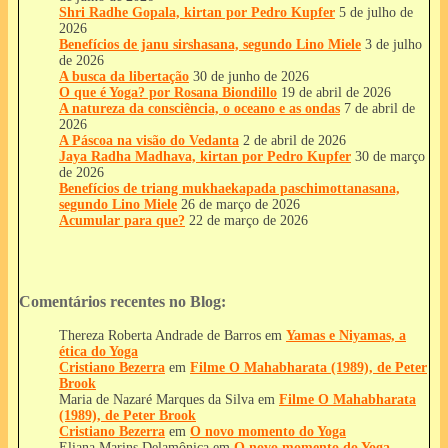
Shri Radhe Gopala, kirtan por Pedro Kupfer
5 de julho de
2026
Benefícios de janu sirshasana, segundo Lino Miele
3 de julho
de 2026
A busca da libertação
30 de junho de 2026
O que é Yoga? por Rosana Biondillo
19 de abril de 2026
A natureza da consciência, o oceano e as ondas
7 de abril de
2026
A Páscoa na visão do Vedanta
2 de abril de 2026
Jaya Radha Madhava, kirtan por Pedro Kupfer
30 de março
de 2026
Benefícios de triang mukhaekapada paschimottanasana,
segundo Lino Miele
26 de março de 2026
Acumular para que?
22 de março de 2026
Comentários recentes no Blog:
Thereza Roberta Andrade de Barros
em
Yamas e Niyamas, a
ética do Yoga
Cristiano Bezerra
em
Filme O Mahabharata (1989), de Peter
Brook
Maria de Nazaré Marques da Silva
em
Filme O Mahabharata
(1989), de Peter Brook
Cristiano Bezerra
em
O novo momento do Yoga
Eliana Marins Delamônica
em
O novo momento do Yoga