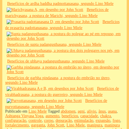
Benefícios de ardha baddha padmottanasana, segundo Lino Miele
Benefícios de
marichyasana, a postura de Marichi, segundo Lino Miele
Benefícios
de prasarita padottanasana, segundo Lino Miele
Benefícios de supta padangusthasana, segundo Lino Miele
Benefícios de ubhaya padangusthasana, segundo Lino Miele
Benefícios de garbha pindasana, a postura do embrião no útero,
segundo Lino Miele
Benefícios de
virabhadrasana, a postura do guerreiro, segundo Lino Miele
Benefícios de
purvottanasana, segundo Lino Miele
Publicado em
Lino Miele
Tagged
abdomen
,
agni
,
alívio
,
ânus
,
asana
,
Ashtanga Vinyasa Yoga
,
aumento
,
benefícios
,
capacidade
,
chakra
,
configuração
,
controle
,
corpo
,
depuração
,
estimulação
,
expansão
,
fogo
,
fortalecimento
,
garganta
,
John Scott
,
Lino Miele
,
manipura
,
manipura