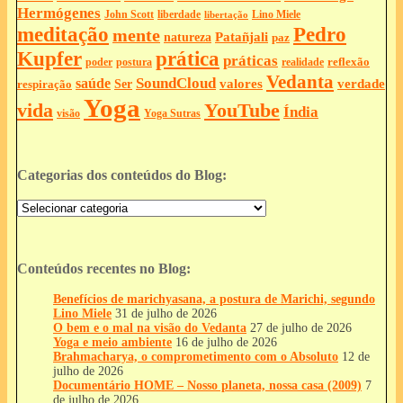
Hermógenes
liberdade
John Scott
Lino Miele
libertação
meditação
Pedro
mente
Patañjali
natureza
paz
Kupfer
prática
práticas
reflexão
postura
poder
realidade
Vedanta
SoundCloud
saúde
valores
verdade
respiração
Ser
Yoga
vida
YouTube
Índia
Yoga Sutras
visão
Categorias dos conteúdos do Blog:
Categorias
dos
conteúdos
do
Blog:
Conteúdos recentes no Blog:
Benefícios de marichyasana, a postura de Marichi, segundo
Lino Miele
31 de julho de 2026
O bem e o mal na visão do Vedanta
27 de julho de 2026
Yoga e meio ambiente
16 de julho de 2026
Brahmacharya, o comprometimento com o Absoluto
12 de
julho de 2026
Documentário HOME – Nosso planeta, nossa casa (2009)
7
de julho de 2026