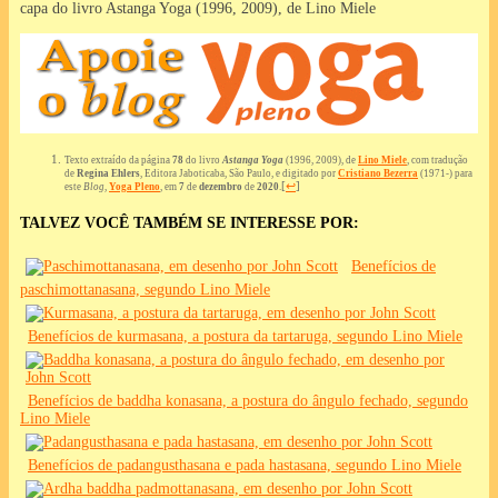
capa do livro Astanga Yoga (1996, 2009), de Lino Miele
Texto extraído da página
78
do livro
Astanga Yoga
(1996, 2009), de
Lino Miele
, com tradução
de
Regina Ehlers
, Editora Jaboticaba, São Paulo, e digitado por
Cristiano Bezerra
(1971-) para
[
↩
]
este
Blog
,
Yoga Pleno
, em
7
de
dezembro
de
2020
.
TALVEZ VOCÊ TAMBÉM SE INTERESSE POR:
Benefícios de
paschimottanasana, segundo Lino Miele
Benefícios de kurmasana, a postura da tartaruga, segundo Lino Miele
Benefícios de baddha konasana, a postura do ângulo fechado, segundo
Lino Miele
Benefícios de padangusthasana e pada hastasana, segundo Lino Miele