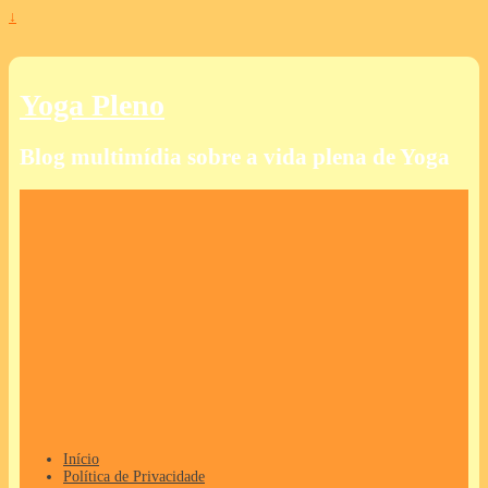
↓
Yoga Pleno
Blog multimídia sobre a vida plena de Yoga
Início
Política de Privacidade