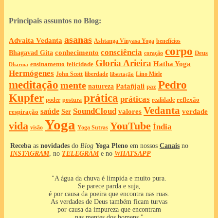
Principais assuntos no Blog:
asanas
Advaita Vedanta
Ashtanga Vinyasa Yoga
benefícios
corpo
consciência
Bhagavad Gita
conhecimento
Deus
coração
Gloria Arieira
Hatha Yoga
ensinamento
felicidade
Dharma
Hermógenes
liberdade
John Scott
Lino Miele
libertação
meditação
Pedro
mente
Patañjali
natureza
paz
Kupfer
prática
práticas
reflexão
postura
poder
realidade
Vedanta
SoundCloud
saúde
valores
verdade
respiração
Ser
Yoga
vida
YouTube
Índia
Yoga Sutras
visão
Receba
as
novidades
do
Blog
Yoga Pleno
em nossos
Canais
no
INSTAGRAM
, no
TELEGRAM
e no
WHATSAPP
"A água da chuva é límpida e muito pura.
Se parece parda e suja,
é por causa da poeira que encontra nas ruas.
As verdades de Deus também ficam turvas
por causa da impureza que encontram
nas mentes dos homens."