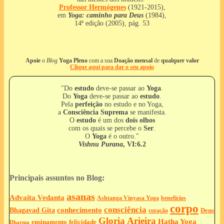
Professor
Hermógenes
(1921-2015),
em
Yoga: caminho para Deus
(1984),
14ª edição (2005), pág. 53
Apoie
o
Blog
Yoga Pleno
com a sua
Doação mensal
de
qualquer valor
Clique aqui para dar o seu apoio
"Do
estudo
deve-se passar ao
Yoga
.
Do
Yoga
deve-se passar ao
estudo
.
Pela
perfeição
no estudo e no Yoga,
a
Consciência Suprema
se manifesta.
O
estudo
é um dos
dois olhos
com os quais se percebe o
Ser
.
O
Yoga
é o outro."
Vishnu Purana
, VI:6.2
Principais assuntos no Blog:
asanas
Advaita Vedanta
Ashtanga Vinyasa Yoga
benefícios
corpo
consciência
Bhagavad Gita
conhecimento
Deus
coração
Gloria Arieira
Hatha Yoga
ensinamento
felicidade
Dharma