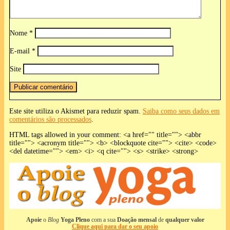
Nome
*
E-mail
*
Site
Este site utiliza o Akismet para reduzir spam.
Saiba como seus dados em
comentários são processados
.
HTML tags allowed in your comment: <a href="" title=""> <abbr
title=""> <acronym title=""> <b> <blockquote cite=""> <cite> <code>
<del datetime=""> <em> <i> <q cite=""> <s> <strike> <strong>
Apoie
o
Blog
Yoga Pleno
com a sua
Doação mensal
de
qualquer valor
Clique aqui para dar o seu apoio