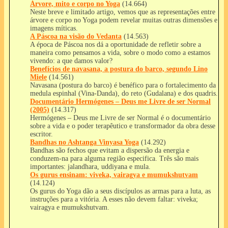
Árvore, mito e corpo no Yoga
(14.664)
Neste breve e limitado artigo, vemos que as representações entre
árvore e corpo no Yoga podem revelar muitas outras dimensões e
imagens míticas.
A Páscoa na visão do Vedanta
(14.563)
A época de Páscoa nos dá a oportunidade de refletir sobre a
maneira como pensamos a vida, sobre o modo como a estamos
vivendo: a que damos valor?
Benefícios de navasana, a postura do barco, segundo Lino
Miele
(14.561)
Navasana (postura do barco) é benéfico para o fortalecimento da
medula espinhal (Vina-Danda), do reto (Gudalana) e dos quadris.
Documentário Hermógenes – Deus me Livre de ser Normal
(2005)
(14.317)
Hermógenes – Deus me Livre de ser Normal é o documentário
sobre a vida e o poder terapêutico e transformador da obra desse
escritor.
Bandhas no Ashtanga Vinyasa Yoga
(14.292)
Bandhas são fechos que evitam a dispersão da energia e
conduzem-na para alguma região especifica. Três são mais
importantes: jalandhara, uddiyana e mula.
Os gurus ensinam: viveka, vairagya e mumukshutvam
(14.124)
Os gurus do Yoga dão a seus discípulos as armas para a luta, as
instruções para a vitória. A esses não devem faltar: viveka;
vairagya e mumukshutvam.