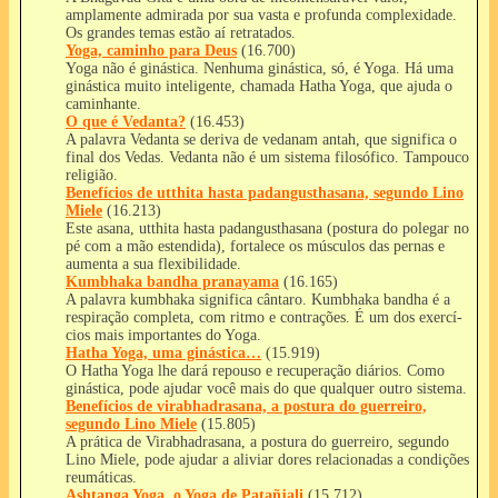
amplamente admirada por sua vasta e profunda complexidade.
Os grandes temas estão aí­ retratados.
Yoga, caminho para Deus
(16.700)
Yoga não é ginástica. Nenhuma ginástica, só, é Yoga. Há uma
ginástica muito inteligente, chamada Hatha Yoga, que ajuda o
caminhante.
O que é Vedanta?
(16.453)
A palavra Vedanta se deriva de vedanam antah, que significa o
final dos Vedas. Vedanta não é um sistema filosófico. Tampouco
religião.
Benefícios de utthita hasta padangusthasana, segundo Lino
Miele
(16.213)
Este asana, utthita hasta padangusthasana (postura do polegar no
pé com a mão estendida), fortalece os músculos das pernas e
aumenta a sua flexibilidade.
Kumbhaka bandha pranayama
(16.165)
A palavra kumbhaka significa cântaro. Kumbhaka bandha é a
respiração completa, com ritmo e contrações. É um dos exercí­
cios mais importantes do Yoga.
Hatha Yoga, uma ginástica…
(15.919)
O Hatha Yoga lhe dará repouso e recuperação diários. Como
ginástica, pode ajudar você mais do que qualquer outro sistema.
Benefícios de virabhadrasana, a postura do guerreiro,
segundo Lino Miele
(15.805)
A prática de Virabhadrasana, a postura do guerreiro, segundo
Lino Miele, pode ajudar a aliviar dores relacionadas a condições
reumáticas.
Ashtanga Yoga, o Yoga de Patañjali
(15.712)