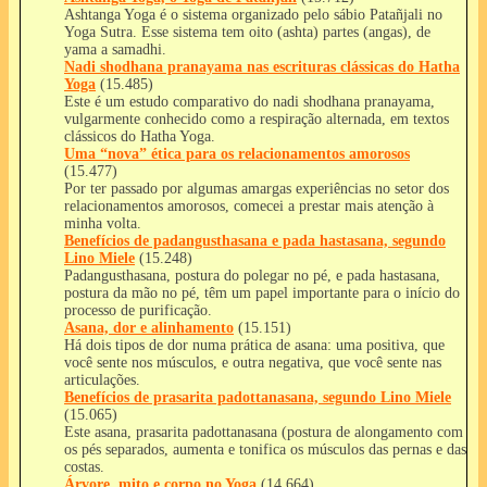
Ashtanga Yoga é o sistema organizado pelo sábio Patañjali no
Yoga Sutra. Esse sistema tem oito (ashta) partes (angas), de
yama a samadhi.
Nadi shodhana pranayama nas escrituras clássicas do Hatha
Yoga
(15.485)
Este é um estudo comparativo do nadi shodhana pranayama,
vulgarmente conhecido como a respiração alternada, em textos
clássicos do Hatha Yoga.
Uma “nova” ética para os relacionamentos amorosos
(15.477)
Por ter passado por algumas amargas experiências no setor dos
relacionamentos amorosos, comecei a prestar mais atenção à
minha volta.
Benefícios de padangusthasana e pada hastasana, segundo
Lino Miele
(15.248)
Padangusthasana, postura do polegar no pé, e pada hastasana,
postura da mão no pé, têm um papel importante para o início do
processo de purificação.
Asana, dor e alinhamento
(15.151)
Há dois tipos de dor numa prática de asana: uma positiva, que
você sente nos músculos, e outra negativa, que você sente nas
articulações.
Benefícios de prasarita padottanasana, segundo Lino Miele
(15.065)
Este asana, prasarita padottanasana (postura de alongamento com
os pés separados, aumenta e tonifica os músculos das pernas e das
costas.
Árvore, mito e corpo no Yoga
(14.664)