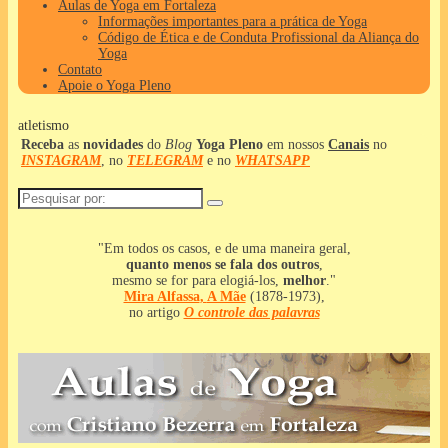
Aulas de Yoga em Fortaleza
Informações importantes para a prática de Yoga
Código de Ética e de Conduta Profissional da Aliança do
Yoga
Contato
Apoie o Yoga Pleno
atletismo
Receba
as
novidades
do
Blog
Yoga Pleno
em nossos
Canais
no
INSTAGRAM
, no
TELEGRAM
e no
WHATSAPP
Pesquisar
por:
"Em todos os casos, e de uma maneira geral,
quanto menos se fala dos outros
,
mesmo se for para elogiá-los,
melhor
."
Mira Alfassa
,
A Mãe
(1878-1973),
no artigo
O controle das palavras