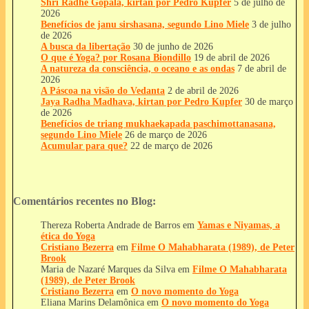
Shri Radhe Gopala, kirtan por Pedro Kupfer
5 de julho de
2026
Benefícios de janu sirshasana, segundo Lino Miele
3 de julho
de 2026
A busca da libertação
30 de junho de 2026
O que é Yoga? por Rosana Biondillo
19 de abril de 2026
A natureza da consciência, o oceano e as ondas
7 de abril de
2026
A Páscoa na visão do Vedanta
2 de abril de 2026
Jaya Radha Madhava, kirtan por Pedro Kupfer
30 de março
de 2026
Benefícios de triang mukhaekapada paschimottanasana,
segundo Lino Miele
26 de março de 2026
Acumular para que?
22 de março de 2026
Comentários recentes no Blog:
Thereza Roberta Andrade de Barros
em
Yamas e Niyamas, a
ética do Yoga
Cristiano Bezerra
em
Filme O Mahabharata (1989), de Peter
Brook
Maria de Nazaré Marques da Silva
em
Filme O Mahabharata
(1989), de Peter Brook
Cristiano Bezerra
em
O novo momento do Yoga
Eliana Marins Delamônica
em
O novo momento do Yoga