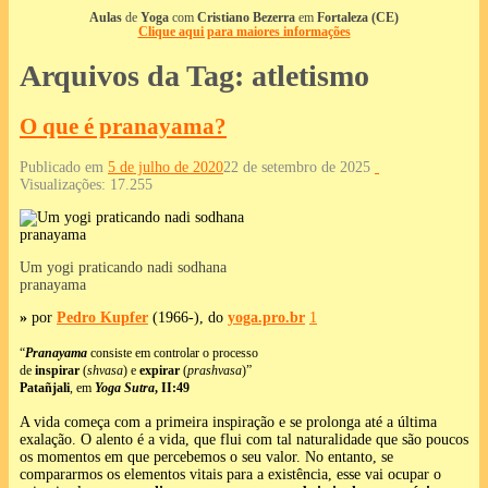
Aulas
de
Yoga
com
Cristiano Bezerra
em
Fortaleza (CE)
Clique aqui para maiores informações
Arquivos da Tag:
atletismo
O que é pranayama?
Publicado em
5 de julho de 2020
22 de setembro de 2025
Visualizações:
17.255
Um yogi praticando nadi sodhana
pranayama
»
por
Pedro Kupfer
(1966-), do
yoga.pro.br
1
“
Pranayama
consiste em controlar o processo
de
inspirar
(
shvasa
) e
expirar
(
prashvasa
)”
Patañjali
, em
Yoga Sutra
, II:49
A vida começa com a primeira inspiração e se prolonga até a última
exalação. O alento é a vida, que flui com tal naturalidade que são poucos
os momentos em que percebemos o seu valor. No entanto, se
compararmos os elementos vitais para a existência, esse vai ocupar o