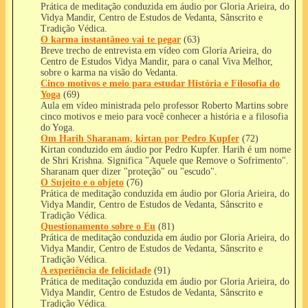
Prática de meditação conduzida em áudio por Gloria Arieira, do
Vidya Mandir, Centro de Estudos de Vedanta, Sânscrito e
Tradição Védica.
O karma instantâneo vai te pegar
(63)
Breve trecho de entrevista em vídeo com Gloria Arieira, do
Centro de Estudos Vidya Mandir, para o canal Viva Melhor,
sobre o karma na visão do Vedanta.
Cinco motivos e meio para estudar História e Filosofia do
Yoga
(69)
Aula em vídeo ministrada pelo professor Roberto Martins sobre
cinco motivos e meio para você conhecer a história e a filosofia
do Yoga.
Om Harih Sharanam, kirtan por Pedro Kupfer
(72)
Kirtan conduzido em áudio por Pedro Kupfer. Harih é um nome
de Shri Krishna. Significa "Aquele que Remove o Sofrimento".
Sharanam quer dizer "proteção" ou "escudo".
O Sujeito e o objeto
(76)
Prática de meditação conduzida em áudio por Gloria Arieira, do
Vidya Mandir, Centro de Estudos de Vedanta, Sânscrito e
Tradição Védica.
Questionamento sobre o Eu
(81)
Prática de meditação conduzida em áudio por Gloria Arieira, do
Vidya Mandir, Centro de Estudos de Vedanta, Sânscrito e
Tradição Védica.
A experiência de felicidade
(91)
Prática de meditação conduzida em áudio por Gloria Arieira, do
Vidya Mandir, Centro de Estudos de Vedanta, Sânscrito e
Tradição Védica.