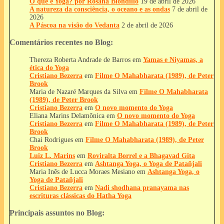
O que é Yoga? por Rosana Biondillo
19 de abril de 2026
A natureza da consciência, o oceano e as ondas
7 de abril de
2026
A Páscoa na visão do Vedanta
2 de abril de 2026
Comentários recentes no Blog:
Thereza Roberta Andrade de Barros
em
Yamas e Niyamas, a
ética do Yoga
Cristiano Bezerra
em
Filme O Mahabharata (1989), de Peter
Brook
Maria de Nazaré Marques da Silva
em
Filme O Mahabharata
(1989), de Peter Brook
Cristiano Bezerra
em
O novo momento do Yoga
Eliana Marins Delamônica
em
O novo momento do Yoga
Cristiano Bezerra
em
Filme O Mahabharata (1989), de Peter
Brook
Chai Rodrigues
em
Filme O Mahabharata (1989), de Peter
Brook
Luiz L. Marins
em
Roviralta Borrel e a Bhagavad Gita
Cristiano Bezerra
em
Ashtanga Yoga, o Yoga de Patañjali
Maria Inês de Lucca Moraes Mesiano
em
Ashtanga Yoga, o
Yoga de Patañjali
Cristiano Bezerra
em
Nadi shodhana pranayama nas
escrituras clássicas do Hatha Yoga
Principais assuntos no Blog: