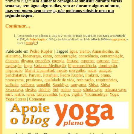
primeiro lugar:
sem alimento consegue-se subsistir durante várias
semanas, sem água alguns dias, sem ar durante alguns minutos,
mas sem
prana
, sem energia, não podemos subsistir nem um
segundo sequer
.
Continuar…
Texto extraído das páginas
41
a
46
da
2ª
edição, de
maio
de
2000
, do livro
Guia de Meditação
(
1997
), de
Pedro Kupfer
(1966-), e também publicado em
24
de
julho
de
2000
em
yoga.pro.br
, o
[
↩
]
site
do
Pedro
Publicado em
Pedro Kupfer
|
Tagged
água
,
alento
,
Amarakosha
,
ar
,
atletismo
,
bioenergia
,
canto
,
concentração
,
consciência
,
contemplação
,
dharana
,
dhyana
,
emoções
,
energia
,
ênstase
,
esportes
,
estresse
,
éter
,
expiração
,
fogo
,
Guia de Meditação
,
hiperconsciência
,
iluminação
,
inspiração
,
Maitri Upanishad
,
mente
,
mergulho
,
nadis
,
natação
,
pañchatattva
,
Parvati
,
Patañjali
,
Pedro Kupfer
,
Prakriti
,
prana
,
pranayama
,
prashvasa
,
qualidade de vida
,
respiração
,
respiratórios
,
sadhaka
,
sadhana
,
samadhi
,
Samkhya
,
samyama
,
Shiva
,
Shiva
Svarodaya
,
shvāsa
,
siddhis
,
Sol
,
sonho
,
sono
,
sthula vayu
,
suksma vayu
,
surf
,
teatro
,
terra
,
turīyāvastha
,
turīya
,
vigí­lia
,
Vikramāditya
,
Yoga
,
Yoga Sutras
|
Comentar