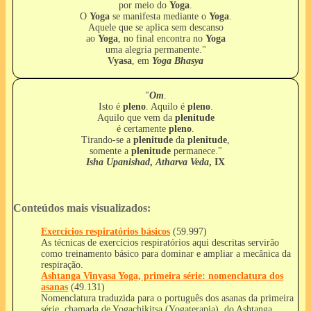
por meio do
Yoga
.
O
Yoga
se manifesta mediante o
Yoga
.
Aquele que se aplica sem descanso
ao
Yoga
, no final encontra no
Yoga
uma alegria permanente."
Vyasa
, em
Yoga Bhasya
"
Om
.
Isto é
pleno
. Aquilo é
pleno
.
Aquilo que vem da
plenitude
é certamente
pleno
.
Tirando-se a
plenitude
da
plenitude
,
somente a
plenitude
permanece."
Isha Upanishad
,
Atharva Veda
, IX
Conteúdos mais visualizados:
Exercícios respiratórios básicos
(59.997)
As técnicas de exercícios respiratórios aqui descritas servirão
como treinamento básico para dominar e ampliar a mecânica da
respiração.
Ashtanga Vinyasa Yoga, primeira série: nomenclatura dos
asanas
(49.131)
Nomenclatura traduzida para o português dos asanas da primeira
série, chamada de Yogachikitsa (Yogaterapia), do Ashtanga