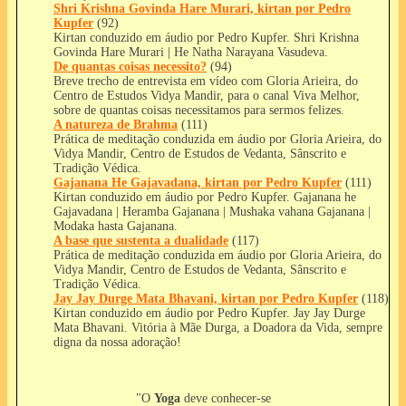
Shri Krishna Govinda Hare Murari, kirtan por Pedro
Kupfer
(92)
Kirtan conduzido em áudio por Pedro Kupfer. Shri Krishna
Govinda Hare Murari | He Natha Narayana Vasudeva.
De quantas coisas necessito?
(94)
Breve trecho de entrevista em vídeo com Gloria Arieira, do
Centro de Estudos Vidya Mandir, para o canal Viva Melhor,
sobre de quantas coisas necessitamos para sermos felizes.
A natureza de Brahma
(111)
Prática de meditação conduzida em áudio por Gloria Arieira, do
Vidya Mandir, Centro de Estudos de Vedanta, Sânscrito e
Tradição Védica.
Gajanana He Gajavadana, kirtan por Pedro Kupfer
(111)
Kirtan conduzido em áudio por Pedro Kupfer. Gajanana he
Gajavadana | Heramba Gajanana | Mushaka vahana Gajanana |
Modaka hasta Gajanana.
A base que sustenta a dualidade
(117)
Prática de meditação conduzida em áudio por Gloria Arieira, do
Vidya Mandir, Centro de Estudos de Vedanta, Sânscrito e
Tradição Védica.
Jay Jay Durge Mata Bhavani, kirtan por Pedro Kupfer
(118)
Kirtan conduzido em áudio por Pedro Kupfer. Jay Jay Durge
Mata Bhavani. Vitória à Mãe Durga, a Doadora da Vida, sempre
digna da nossa adoração!
"O
Yoga
deve conhecer-se