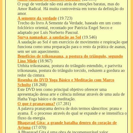
O yogi de verdade não está atrás de emoções baratas, mas do
Amor Radical. Há muita controvérsia em torno da definição do
amor.
A semente da verdade
(19.723)
Trecho do livro A Semente da Verdade, baseado em um conto
folclórico oriental, recontado por Patrícia Engel Secco e
adaptado por Luís Norberto Pascoal.
Surya namaskar, a saudação ao Sol
(19.546)
A saudação ao Sol é um exercício de movimento e respiração que
funciona como uma preparação para o resto da prática de asanas,
sem ser um aquecimento.
Benefícios de trikonasana, a postura do triângulo, segundo
Lino Miele
(18.967)
Utthita trikonasana, postura do triângulo estendido, e parivrita
trikonasana, postura do triângulo torcido, reduzem a gordura ao
redor da cintura.
Resenha do DVD Yoga Básico e Meditação com Marco
Schultz
(18.268)
Este DVD tem como principal objetivo oferecer uma
apresentação dessa arte e ciência milenar através de uma aula de
Hatha Yoga básico e de meditação.
O que é pranayama?
(17.281)
A palavra pranayama deriva de dois termos sânscritos: prana e
ayama. É o processo através do qual se expande e se intensifica o
fluxo da energia.
Bhagavad Gita: a grande batalha dentro do coração de
Arjuna
(17.070)
A Bhagavad Gita é uma obra de incomensurável valor,