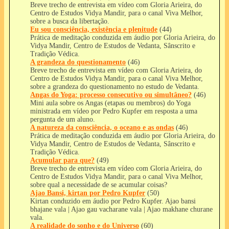
Breve trecho de entrevista em vídeo com Gloria Arieira, do
Centro de Estudos Vidya Mandir, para o canal Viva Melhor,
sobre a busca da libertação.
Eu sou consciência, existência e plenitude
(44)
Prática de meditação conduzida em áudio por Gloria Arieira, do
Vidya Mandir, Centro de Estudos de Vedanta, Sânscrito e
Tradição Védica.
A grandeza do questionamento
(46)
Breve trecho de entrevista em vídeo com Gloria Arieira, do
Centro de Estudos Vidya Mandir, para o canal Viva Melhor,
sobre a grandeza do questionamento no estudo de Vedanta.
Angas do Yoga: processo consecutivo ou simultâneo?
(46)
Mini aula sobre os Angas (etapas ou membros) do Yoga
ministrada em vídeo por Pedro Kupfer em resposta a uma
pergunta de um aluno.
A natureza da consciência, o oceano e as ondas
(46)
Prática de meditação conduzida em áudio por Gloria Arieira, do
Vidya Mandir, Centro de Estudos de Vedanta, Sânscrito e
Tradição Védica.
Acumular para que?
(49)
Breve trecho de entrevista em vídeo com Gloria Arieira, do
Centro de Estudos Vidya Mandir, para o canal Viva Melhor,
sobre qual a necessidade de se acumular coisas?
Ajao Bansi, kirtan por Pedro Kupfer
(50)
Kirtan conduzido em áudio por Pedro Kupfer. Ajao bansi
bhajane vala | Ajao gau vacharane vala | Ajao makhane churane
vala.
A realidade do sonho e do Universo
(60)