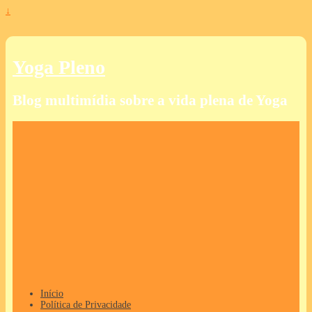
↓
Yoga Pleno
Blog multimídia sobre a vida plena de Yoga
Início
Política de Privacidade