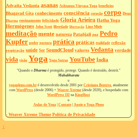
asanas
Advaita Vedanta
Ashtanga Vinyasa Yoga
benefícios
corpo
consciência
Bhagavad Gita
conhecimento
Deus
coração
Gloria Arieira
Hatha Yoga
ensinamento
felicidade
Dharma
Hermógenes
liberdade
John Scott
Lino Miele
libertação
meditação
Pedro
mente
Patañjali
natureza
paz
Kupfer
prática
práticas
reflexão
postura
poder
realidade
Vedanta
SoundCloud
saúde
valores
verdade
respiração
Ser
Yoga
vida
YouTube
Índia
Yoga Sutras
visão
"Quando o
Dharma
é protegido, protege. Quando é destruído, destrói."
Mahabharata
yogapleno.com.br
é desenvolvido desde 2001 por
Cristiano Bezerra
, atualmente
com
WordPress
(desde 2006) +
Weaver Xtreme
(desde 2020), e hospedado com
WordPress III
na
KingHost
Aulas de Yoga
|
Contato
|
Apoie o Yoga Pleno
-
Weaver Xtreme Theme
Política de Privacidade
↑