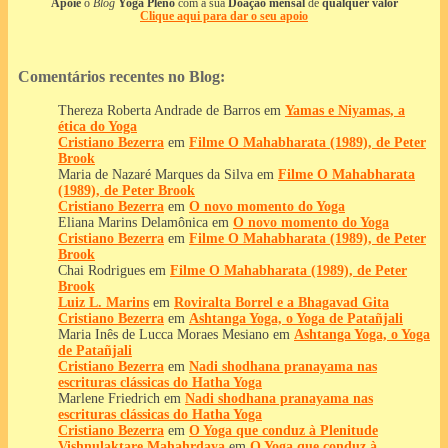
Apoie
o
Blog
Yoga Pleno
com a sua
Doação mensal
de
qualquer valor
Clique aqui para dar o seu apoio
Comentários recentes no Blog:
Thereza Roberta Andrade de Barros
em
Yamas e Niyamas, a
ética do Yoga
Cristiano Bezerra
em
Filme O Mahabharata (1989), de Peter
Brook
Maria de Nazaré Marques da Silva
em
Filme O Mahabharata
(1989), de Peter Brook
Cristiano Bezerra
em
O novo momento do Yoga
Eliana Marins Delamônica
em
O novo momento do Yoga
Cristiano Bezerra
em
Filme O Mahabharata (1989), de Peter
Brook
Chai Rodrigues
em
Filme O Mahabharata (1989), de Peter
Brook
Luiz L. Marins
em
Roviralta Borrel e a Bhagavad Gita
Cristiano Bezerra
em
Ashtanga Yoga, o Yoga de Patañjali
Maria Inês de Lucca Moraes Mesiano
em
Ashtanga Yoga, o Yoga
de Patañjali
Cristiano Bezerra
em
Nadi shodhana pranayama nas
escrituras clássicas do Hatha Yoga
Marlene Friedrich
em
Nadi shodhana pranayama nas
escrituras clássicas do Hatha Yoga
Cristiano Bezerra
em
O Yoga que conduz à Plenitude
Vishnulaktare Mahahrdaya
em
O Yoga que conduz à