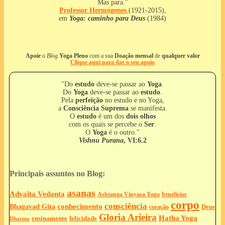
Mas para."
Professor
Hermógenes
(1921-2015),
em
Yoga: caminho para Deus
(1984)
Apoie
o
Blog
Yoga Pleno
com a sua
Doação mensal
de
qualquer valor
Clique aqui para dar o seu apoio
"Do
estudo
deve-se passar ao
Yoga
.
Do
Yoga
deve-se passar ao
estudo
.
Pela
perfeição
no estudo e no Yoga,
a
Consciência Suprema
se manifesta.
O
estudo
é um dos
dois olhos
com os quais se percebe o
Ser
.
O
Yoga
é o outro."
Vishnu Purana
, VI:6.2
Principais assuntos no Blog:
asanas
Advaita Vedanta
Ashtanga Vinyasa Yoga
benefícios
corpo
consciência
Bhagavad Gita
conhecimento
Deus
coração
Gloria Arieira
Hatha Yoga
ensinamento
felicidade
Dharma