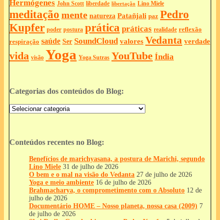
Hermógenes
liberdade
John Scott
Lino Miele
libertação
meditação
Pedro
mente
Patañjali
natureza
paz
Kupfer
prática
práticas
reflexão
postura
poder
realidade
Vedanta
SoundCloud
saúde
valores
verdade
respiração
Ser
Yoga
vida
YouTube
Índia
Yoga Sutras
visão
Categorias dos conteúdos do Blog:
Categorias
dos
conteúdos
do
Blog:
Conteúdos recentes no Blog:
Benefícios de marichyasana, a postura de Marichi, segundo
Lino Miele
31 de julho de 2026
O bem e o mal na visão do Vedanta
27 de julho de 2026
Yoga e meio ambiente
16 de julho de 2026
Brahmacharya, o comprometimento com o Absoluto
12 de
julho de 2026
Documentário HOME – Nosso planeta, nossa casa (2009)
7
de julho de 2026