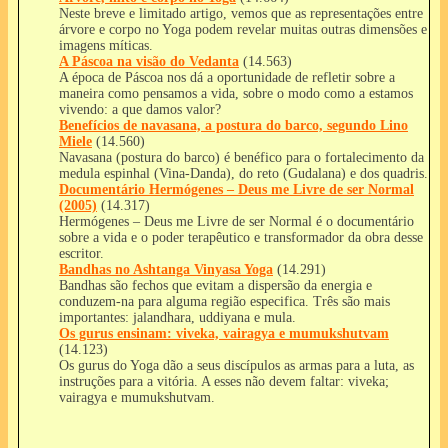
Neste breve e limitado artigo, vemos que as representações entre
árvore e corpo no Yoga podem revelar muitas outras dimensões e
imagens míticas.
A Páscoa na visão do Vedanta
(14.563)
A época de Páscoa nos dá a oportunidade de refletir sobre a
maneira como pensamos a vida, sobre o modo como a estamos
vivendo: a que damos valor?
Benefícios de navasana, a postura do barco, segundo Lino
Miele
(14.560)
Navasana (postura do barco) é benéfico para o fortalecimento da
medula espinhal (Vina-Danda), do reto (Gudalana) e dos quadris.
Documentário Hermógenes – Deus me Livre de ser Normal
(2005)
(14.317)
Hermógenes – Deus me Livre de ser Normal é o documentário
sobre a vida e o poder terapêutico e transformador da obra desse
escritor.
Bandhas no Ashtanga Vinyasa Yoga
(14.291)
Bandhas são fechos que evitam a dispersão da energia e
conduzem-na para alguma região especifica. Três são mais
importantes: jalandhara, uddiyana e mula.
Os gurus ensinam: viveka, vairagya e mumukshutvam
(14.123)
Os gurus do Yoga dão a seus discípulos as armas para a luta, as
instruções para a vitória. A esses não devem faltar: viveka;
vairagya e mumukshutvam.