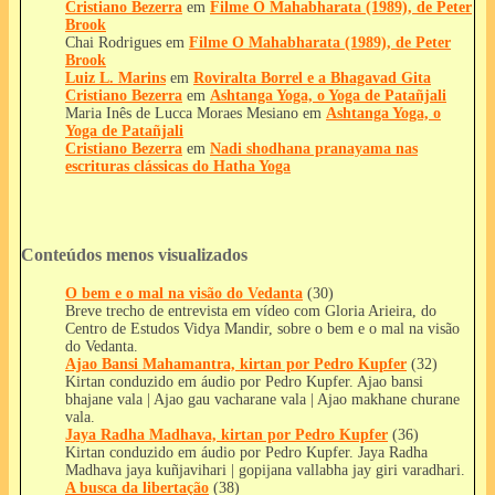
Cristiano Bezerra
em
Filme O Mahabharata (1989), de Peter
Brook
Chai Rodrigues
em
Filme O Mahabharata (1989), de Peter
Brook
Luiz L. Marins
em
Roviralta Borrel e a Bhagavad Gita
Cristiano Bezerra
em
Ashtanga Yoga, o Yoga de Patañjali
Maria Inês de Lucca Moraes Mesiano
em
Ashtanga Yoga, o
Yoga de Patañjali
Cristiano Bezerra
em
Nadi shodhana pranayama nas
escrituras clássicas do Hatha Yoga
Conteúdos menos visualizados
O bem e o mal na visão do Vedanta
(30)
Breve trecho de entrevista em vídeo com Gloria Arieira, do
Centro de Estudos Vidya Mandir, sobre o bem e o mal na visão
do Vedanta.
Ajao Bansi Mahamantra, kirtan por Pedro Kupfer
(32)
Kirtan conduzido em áudio por Pedro Kupfer. Ajao bansi
bhajane vala | Ajao gau vacharane vala | Ajao makhane churane
vala.
Jaya Radha Madhava, kirtan por Pedro Kupfer
(36)
Kirtan conduzido em áudio por Pedro Kupfer. Jaya Radha
Madhava jaya kuñjavihari | gopijana vallabha jay giri varadhari.
A busca da libertação
(38)