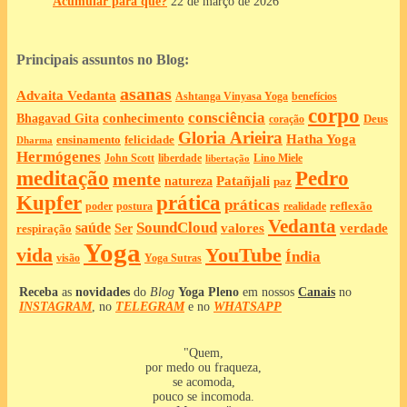
Acumular para que?
22 de março de 2026
Principais assuntos no Blog:
asanas
Advaita Vedanta
Ashtanga Vinyasa Yoga
benefícios
corpo
consciência
Bhagavad Gita
conhecimento
Deus
coração
Gloria Arieira
Hatha Yoga
ensinamento
felicidade
Dharma
Hermógenes
liberdade
John Scott
Lino Miele
libertação
meditação
Pedro
mente
Patañjali
natureza
paz
Kupfer
prática
práticas
reflexão
postura
poder
realidade
Vedanta
SoundCloud
saúde
valores
verdade
respiração
Ser
Yoga
vida
YouTube
Índia
Yoga Sutras
visão
Receba
as
novidades
do
Blog
Yoga Pleno
em nossos
Canais
no
INSTAGRAM
, no
TELEGRAM
e no
WHATSAPP
"Quem,
por medo ou fraqueza,
se acomoda,
pouco se incomoda.