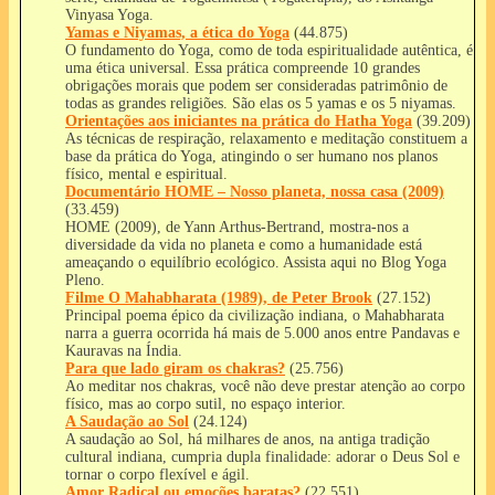
Vinyasa Yoga.
Yamas e Niyamas, a ética do Yoga
(44.875)
O fundamento do Yoga, como de toda espiritualidade autêntica, é
uma ética universal. Essa prática compreende 10 grandes
obrigações morais que podem ser consideradas patrimônio de
todas as grandes religiões. São elas os 5 yamas e os 5 niyamas.
Orientações aos iniciantes na prática do Hatha Yoga
(39.209)
As técnicas de respiração, relaxamento e meditação constituem a
base da prática do Yoga, atingindo o ser humano nos planos
físico, mental e espiritual.
Documentário HOME – Nosso planeta, nossa casa (2009)
(33.459)
HOME (2009), de Yann Arthus-Bertrand, mostra-nos a
diversidade da vida no planeta e como a humanidade está
ameaçando o equilíbrio ecológico. Assista aqui no Blog Yoga
Pleno.
Filme O Mahabharata (1989), de Peter Brook
(27.152)
Principal poema épico da civilização indiana, o Mahabharata
narra a guerra ocorrida há mais de 5.000 anos entre Pandavas e
Kauravas na Índia.
Para que lado giram os chakras?
(25.756)
Ao meditar nos chakras, você não deve prestar atenção ao corpo
físico, mas ao corpo sutil, no espaço interior.
A Saudação ao Sol
(24.124)
A saudação ao Sol, há milhares de anos, na antiga tradição
cultural indiana, cumpria dupla finalidade: adorar o Deus Sol e
tornar o corpo flexível e ágil.
Amor Radical ou emoções baratas?
(22.551)